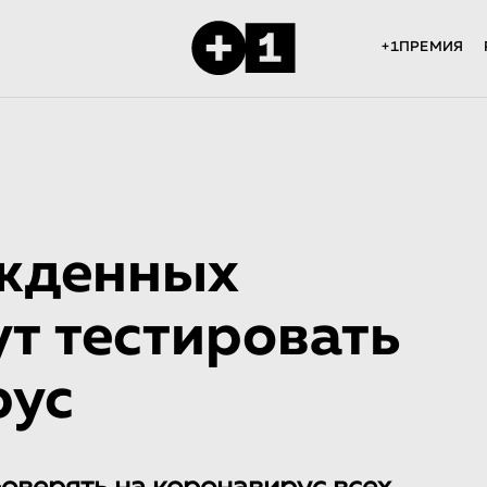
+1ПРЕМИЯ
жденных
ут тестировать
рус