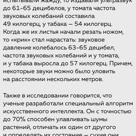
испытывали жажду, то издавали ультразвук
до 61-65 децибелов, у томата частота
звуковых колебаний составила
49 килогерц, у табака — 54 килогерц.
Когда же их листья начали резать ножом,
то «крик» стал нарастать: звуковое
давление колебалось 63-65 децибел,
частота звуковых колебаний и у томата,
и у табака выросла до 57 килогерц. Причем,
некоторые звуки можно было уловить
на расстоянии нескольких метров.
Также в исследовании говорится, что
ученые разработали специальный алгоритм
искусственного интеллекта. Он с точностью
до 70% способен улавливать шумы
растений, отличать их один от другого
и определять их состояние — сухие они,