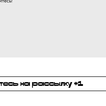
йтесь!