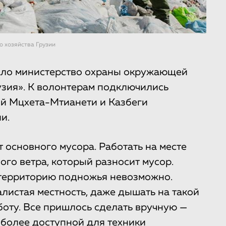
о хозяйства Грузии
рало министерство охраны окружающей
узия». К волонтерам подключились
й Мцхета-Мтианети и Казбеги
и.
 основного мусора. Работать на месте
го ветра, который разносит мусор.
 территорию подножья невозможно.
алистая местность, даже дышать на такой
боту. Все пришлось сделать вручную —
 более доступной для техники