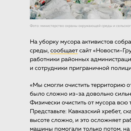
Фото: министерство охраны окружающей среды и сельског
На уборку мусора активистов соб
среды,
сообщает
сайт «Новости-Гр
работники районных администраци
и сотрудники приграничной полици
«Мы смогли очистить территорию от
было сложно из-за довольно сильно
Физически очистить от мусора всю
Представьте: Кавказский хребет, ск
высоте сложно, и это осложняет ра
машины помогали только потом, на