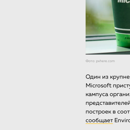
Фото: pxhere.com
Один из крупне
Microsoft прис
кампуса органи
представителей
построек в соо
сообщает
Envir