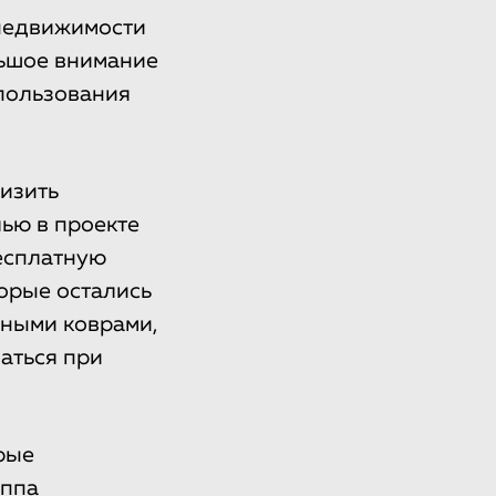
 недвижимости
льшое внимание
пользования
изить
лью в проекте
бесплатную
орые остались
сными коврами,
аться при
рые
уппа