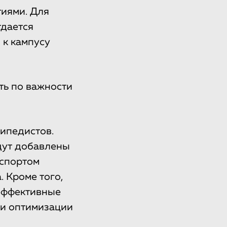
иями. Для
тдается
 к кампусу
ть по важности
ипедистов.
дут добавлены
 спортом
 Кроме того,
оэффективные
 и оптимизации