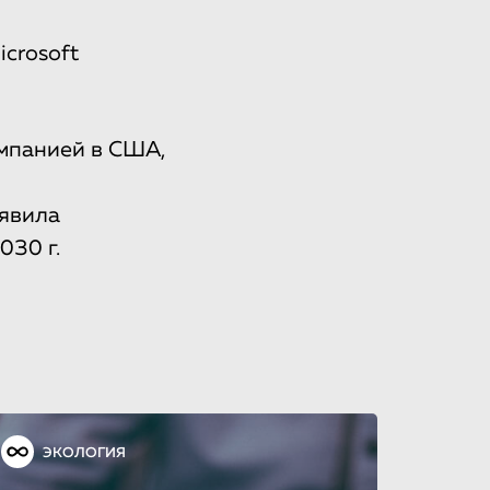
crosoft
омпанией в США,
аявила
030 г.
ЭКОЛОГИЯ