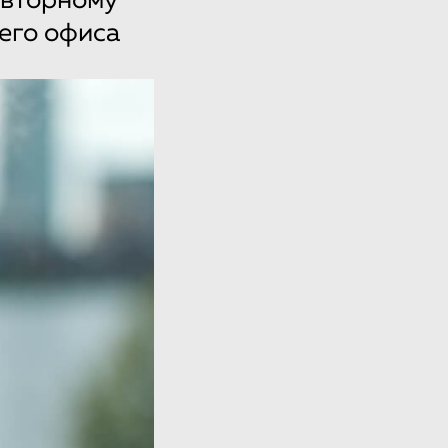
овторному
его офиса