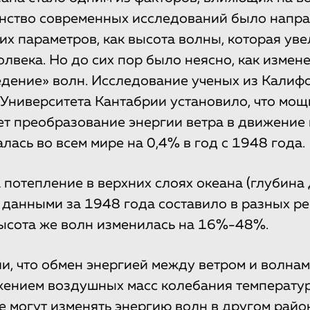
инство современных исследований было напр
ких параметров, как высота волны, которая ув
олвека. Но до сих пор было неясно, как измен
едение» волн. Исследование ученых из Калиф
 Университета Кантабрии установило, что мощ
ет преобразование энергии ветра в движение
лась во всем мире на 0,4% в год с 1948 года.
 потепление в верхних слоях океана (глубина 
 данными за 1948 года составило в разных р
 Высота же волн изменилась на 16%-48%.
и, что обмен энергией между ветром и волнам
ижением воздушных масс колебания температу
е могут изменять энергию волн в другом райо