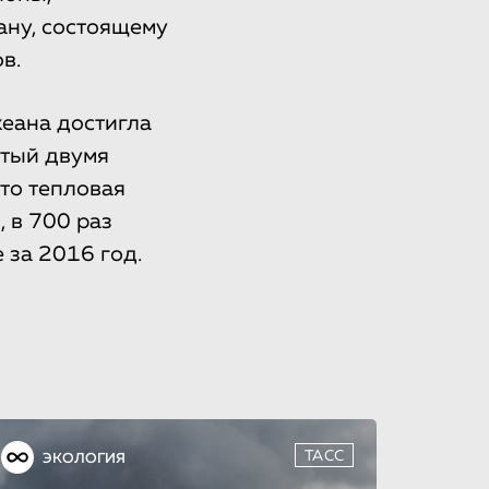
ану, состоящему
в.
кеана достигла
утый двумя
что тепловая
 в 700 раз
 за 2016 год.
ТАСС
ЭКОЛОГИЯ