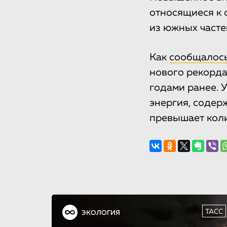
относящиеся к 
из южных часте
Как
сообщалос
нового рекорда
годами ранее. 
энергия, содер
превышает коли
ТАСС
ЭКОЛОГИЯ