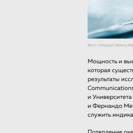
Фото: Unsplash/Jeremy Bi
Мощность и выс
которая сущест
результаты исс
Communication
и Университета
и Фернандо Мен
служить индика
Потепление оке