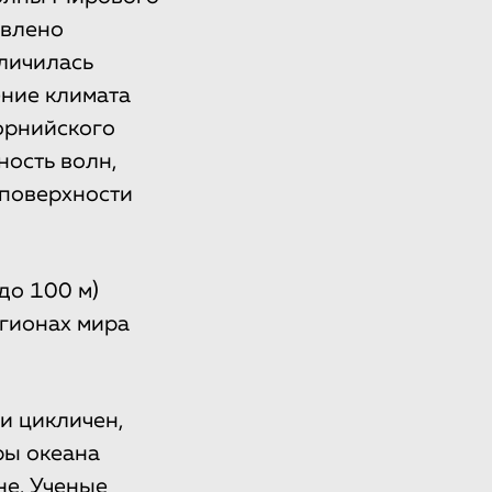
авлено
еличилась
ение климата
орнийского
ность волн,
 поверхности
до 100 м)
егионах мира
и цикличен,
ры океана
не. Ученые