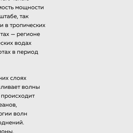
мость мощности
штабе, так
и в тропических
тах — регионе
ских водах
отах в период
них слоях
иливает волны
 происходит
еанов,
ргии волн
однений.
ионы,