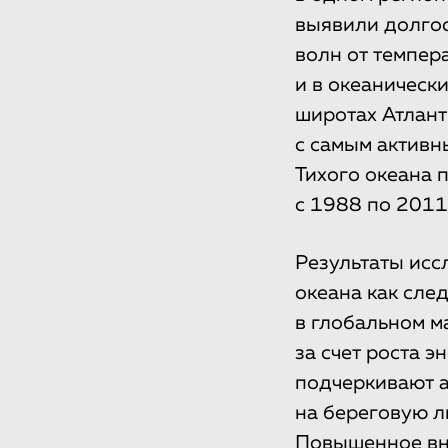
выявили долгос
волн от темпер
и в океаническ
широтах Атлант
с самым активн
Тихого океана 
с 1988 по 2011
Результаты исс
океана как сле
в глобальном м
за счет роста э
подчеркивают а
на береговую л
Повышенное вн