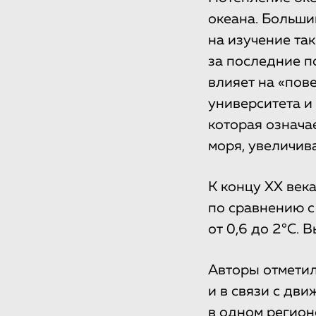
океана. Больш
на изучение та
за последние п
влияет на «пов
университета и
которая означа
моря, увеличива
К концу ХХ века
по сравнению с
от 0,6 до 2°С.
Авторы отметил
и в связи с дв
в одном регион