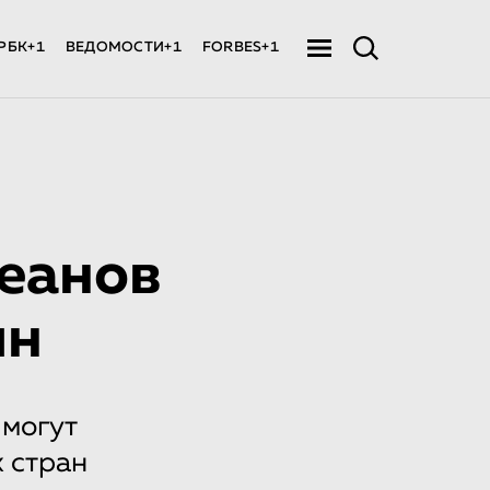
РБК+1
ВЕДОМОСТИ+1
FORBES+1
кеанов
лн
 могут
 стран