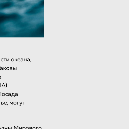
сти океана,
Таковы
e
ША)
Лосада
ье, могут
волны Мирового