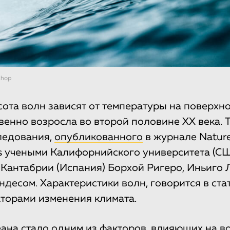
shop
ота волн зависят от температуры на поверхно
венно возросла во второй половине ХХ века. 
ледования,
опубликованного
в журнале Natur
s учеными Калифорнийского университета (С
 Кантабрии (Испания) Борхой Ригеро, Иньиго 
десом. Характеристики волн, говорится в стат
торами изменения климата.
ана cтало одним из факторов, влияющих на 