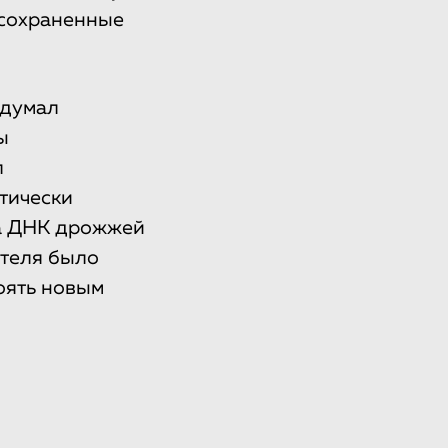
 сохраненные
идумал
ы
л
тически
за ДНК дрожжей
ителя было
оять новым