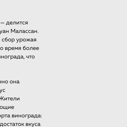
 — делится
уан Малассан.
с сбор урожая
во время более
нограда, что
нно она
ус
 Жители
еющие
орта винограда:
достаток вкуса