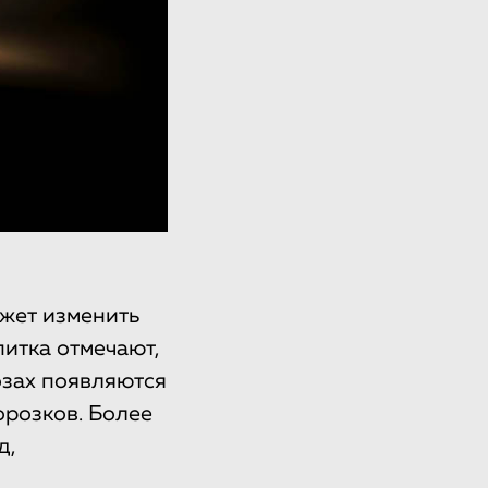
жет изменить
итка отмечают,
озах появляются
орозков. Более
д,