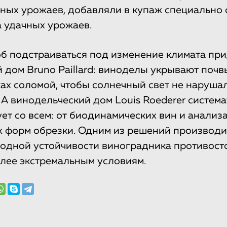
чных урожаев, добавляли в купаж специально
 удачных урожаев.
б подстраиваться под изменение климата пр
 дом Bruno Paillard: виноделы укрывают почв
ах соломой, чтобы солнечный свет не наруша
 А винодельческий дом Louis Roederer система
ет со всем: от биодинамических вин и анали
х форм обрезки. Одним из решений производ
одной устойчивости виноградника противост
лее экстремальным условиям.