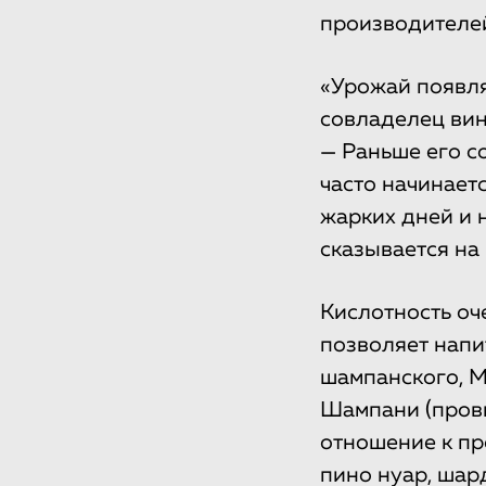
производителе
«Урожай появля
совладелец вин
— Раньше его с
часто начинаетс
жарких дней и 
сказывается на 
Кислотность оч
позволяет напи
шампанского, М
Шампани (прови
отношение к пр
пино нуар, шар