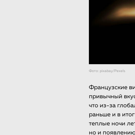
Фото: pixabay/Pexels
Французские ви
привычный вкус
что из-за глоб
раньше и в ито
теплые ночи ле
но и появлению