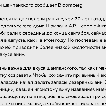
й шампанского
сообщает
Bloomberg.
ется на две недели раньше, чем 20 лет назад,
одельческого дома Шампани A.R. Lenoble Ант
обирали с середины до конца сентября, сейча
я в августе, как и в этом году. Но поспевание 
ночей приводит к более низкой кислотности ви
вкусе вин».
ень важна для вкуса шампанского, так как име
тку созревать. Чтобы сохранить привычный вк
алассан начал делать запасы резервных вин.
нции, давшей игристому вину название), им
оизводству напитка, обычно смешивают три с
доне и пино менье, а чтобы компенсировать не