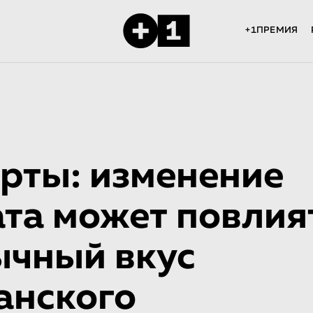
+1ПРЕМИЯ
рты: изменение
та может повлия
ычный вкус
анского