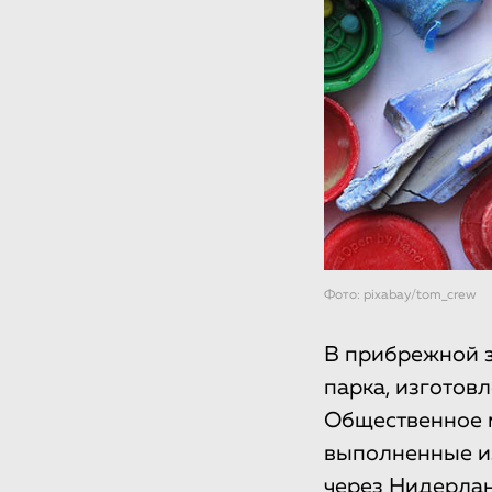
Фото: pixabay/tom_crew
В прибрежной з
парка, изготов
Общественное м
выполненные из
через Нидерлан