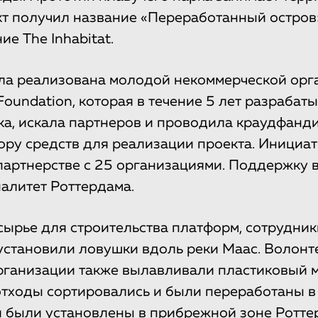
ект получил название «Переработанный остров
ие The Inhabitat.
ла реализована молодой некоммерческой орг
 Foundation, которая в течение 5 лет разрабат
а, искала партнеров и проводила краудфанд
ору средств для реализации проекта. Инициа
партнерстве с 25 организациями. Поддержку в
алитет Роттердама.
сырье для строительства платформ, сотрудни
d установили ловушки вдоль реки Маас. Волон
рганизации также вылавливали пластиковый м
тходы сортировались и были переработаны в
 были установлены в прибрежной зоне Ротте