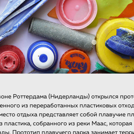
оне Роттердама (Нидерланды) открылся прот
ленного из переработанных пластиковых отход
есто отдыха представляет собой плавучие п
 пластика, собранного из реки Маас, которая
ды. Прототип плавучего парка занимает тер