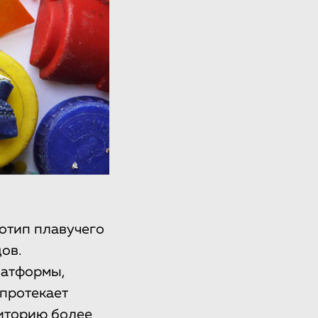
отип плавучего
ов.
латформы,
 протекает
риторию более