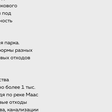
икового
и под
ность
я парка.
тформы разных
овых отходов
ства
 более 1 тыс.
дя по реке Маас
овые отходы
ва, канализации