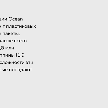
ции Ocean
н т пластиковых
 пакеты,
ольше всего
,8 млн
иппины (1,9
 сложности эти
орые попадают