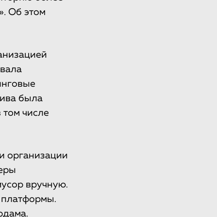
». Об этом
анизацией
ывала
инговые
тива была
 том числе
ки организации
теры
усор вручную.
 платформы.
рдама.