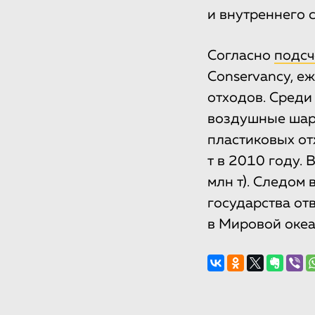
и внутреннего 
Согласно
подсч
Conservancy, е
отходов. Среди
воздушные шари
пластиковых от
т в 2010 году. 
млн т). Следом 
государства от
в Мировой океа