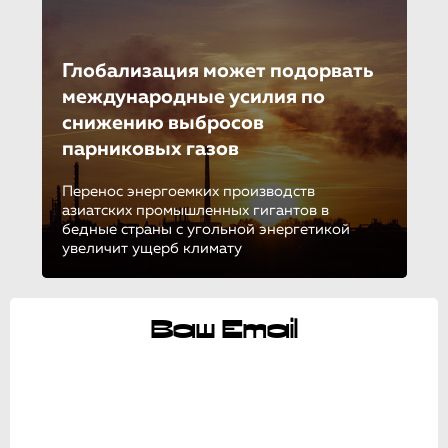
Глобализация может подорвать
международные усилия по
снижению выбросов
парниковых газов
Перенос энергоемких производств
азиатских промышленных гигантов в
бедные страны с угольной энергетикой
увеличит ущерб климату
Ваш Email