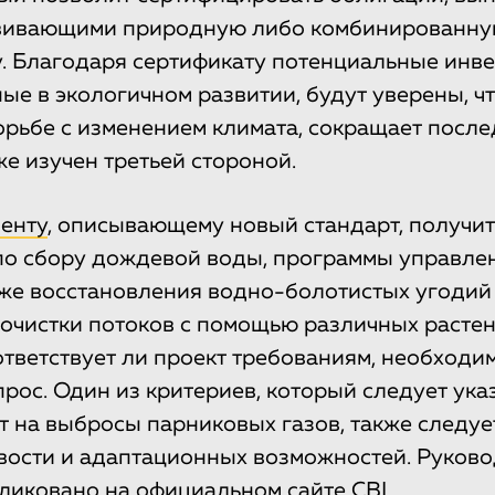
звивающими природную либо комбинированн
. Благодаря сертификату потенциальные инве
ые в экологичном развитии, будут уверены, чт
орьбе с изменением климата, сокращает после
же изучен третьей стороной.
енту
, описывающему новый стандарт, получит
по сбору дождевой воды, программы управл
кже восстановления водно-болотистых угодий
 очистки потоков с помощью различных расте
ответствует ли проект требованиям, необходи
ос. Один из критериев, который следует указа
т на выбросы парниковых газов, также следуе
вости и адаптационных возможностей. Руково
ликовано
на официальном сайте CBI.