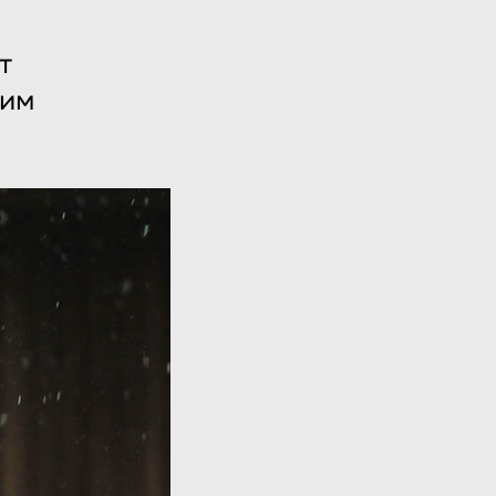
т
щим