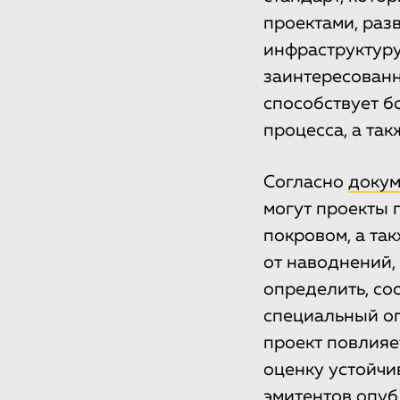
проектами, ра
инфраструктуру
заинтересованн
способствует б
процесса, а так
Согласно
докум
могут проекты 
покровом, а та
от наводнений,
определить, со
специальный опр
проект повлияе
оценку устойчи
эмитентов
опуб