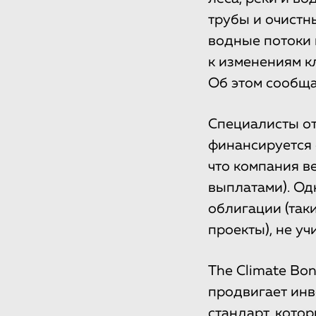
трубы и очистн
водные потоки 
к изменениям к
Об этом сообща
Специалисты от
финансируется 
что компания в
выплатами). Од
облигации (так
проекты), не у
The Climate Bon
продвигает инв
стандарт, кото