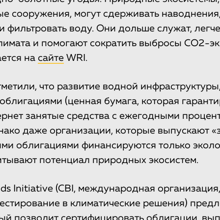
ые сооружения, могут сдерживать наводнения
и фильтровать воду. Они дольше служат, легч
лимата и помогают сократить выбросы СО2-эк
ется на
сайте
WRI.
метили, что развитие водной инфраструктуры,
облигациями (ценная бумага, которая гаранти
ернет занятые средства с ежегодными проце
нако даже организации, которые выпускают «
ими облигациями финансируются только эколо
читывают потенциал природных экосистем.
ds Initiative (CBI, международная организация
естирование в климатические решения) пред
рый позволит сертифицировать облигации, в