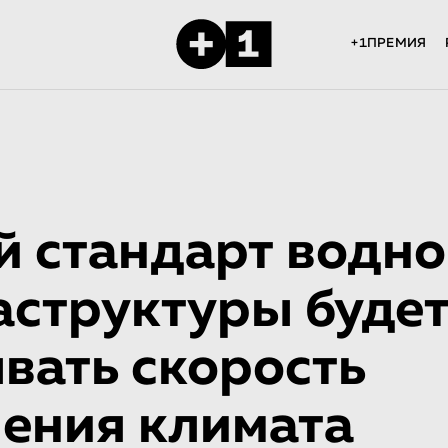
+1ПРЕМИЯ
 стандарт водно
структу­ры буде
вать скорость
ения климата