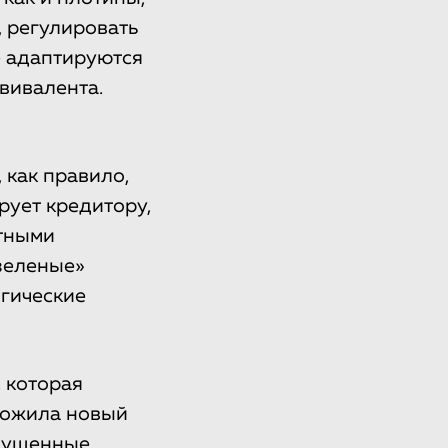
, регулировать
е адаптируются
вивалента.
 как правило,
рует кредитору,
нтными
зеленые»
гические
, которая
ложила новый
ыпущенные