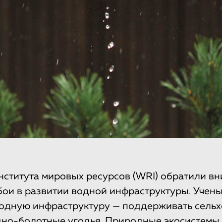
ститута мировых ресурсов (WRI) обратили в
бои в развитии водной инфраструктуры. Уче
одную инфраструктуру — поддерживать сельх
одно-болотные угодья. Природные экосистемы, 