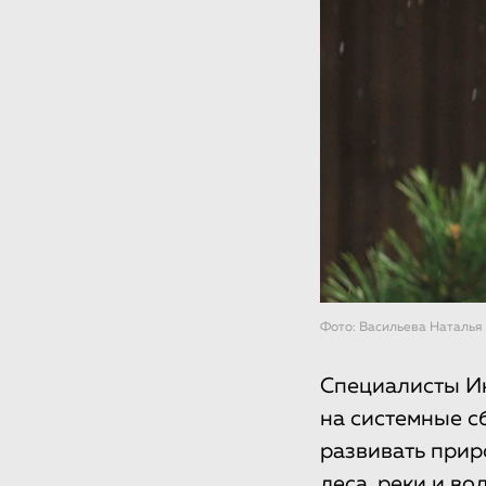
Фото: Васильева Наталья
Специалисты Ин
на системные с
развивать прир
леса, реки и в