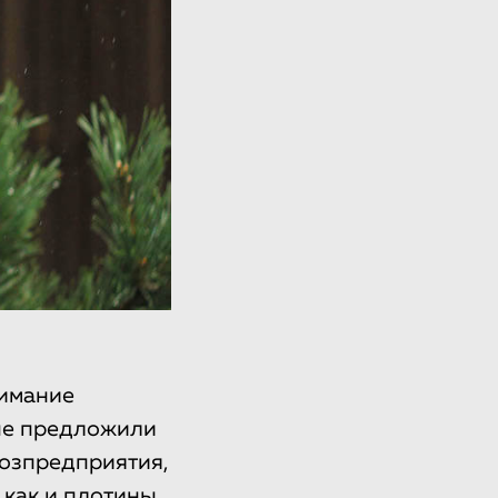
нимание
ные предложили
озпредприятия,
как и плотины,