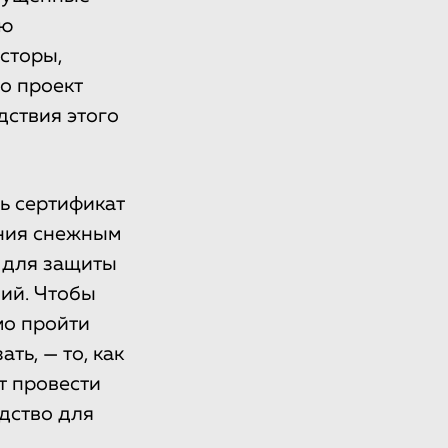
ую
сторы,
о проект
дствия этого
ь сертификат
ения снежным
 для защиты
ний. Чтобы
мо пройти
ть, — то, как
т провести
дство для