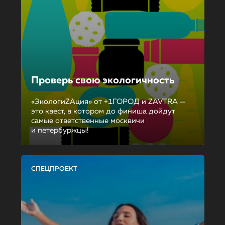
Проверь свою экологичность
«ЭкологиZAция» от +1ГОРОД и ZAVTRA —
это квест, в котором до финиша дойдут
самые ответственные москвичи
и петербуржцы!
СПЕЦПРОЕКТ