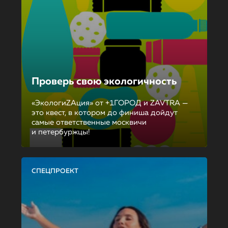
Проверь свою экологичность
«ЭкологиZAция» от +1ГОРОД и ZAVTRA —
это квест, в котором до финиша дойдут
самые ответственные москвичи
и петербуржцы!
СПЕЦПРОЕКТ