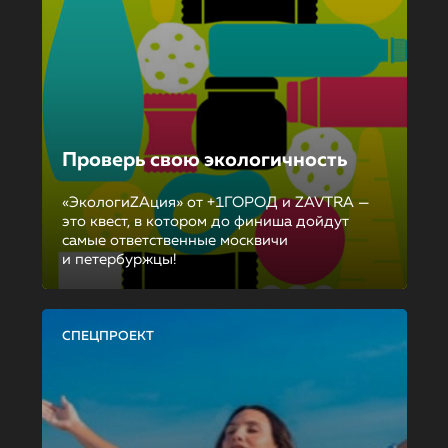
Проверь свою экологичность
«ЭкологиZAция» от +1ГОРОД и ZAVTRA —
это квест, в котором до финиша дойдут
самые ответственные москвичи
и петербуржцы!
СПЕЦПРОЕКТ