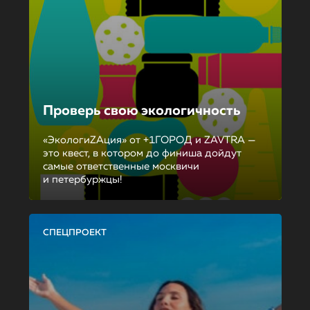
Проверь свою экологичность
«ЭкологиZAция» от +1ГОРОД и ZAVTRA —
это квест, в котором до финиша дойдут
самые ответственные москвичи
и петербуржцы!
СПЕЦПРОЕКТ