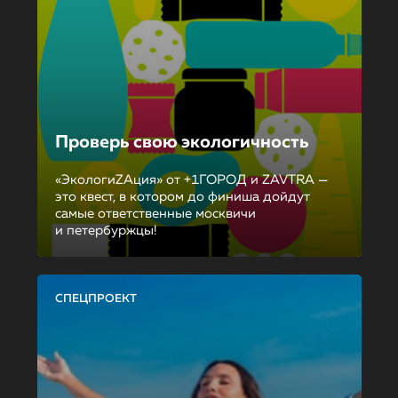
Проверь свою экологичность
«ЭкологиZAция» от +1ГОРОД и ZAVTRA —
это квест, в котором до финиша дойдут
самые ответственные москвичи
и петербуржцы!
СПЕЦПРОЕКТ