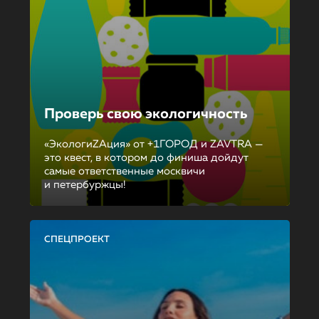
Проверь свою экологичность
«ЭкологиZAция» от +1ГОРОД и ZAVTRA —
это квест, в котором до финиша дойдут
самые ответственные москвичи
и петербуржцы!
СПЕЦПРОЕКТ