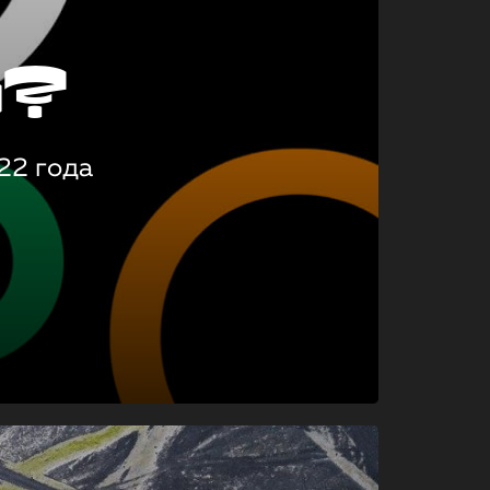
о?
22 года