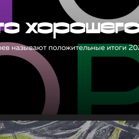
то хорошег
оев называют положительные итоги 20