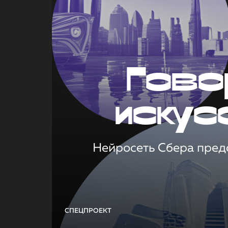
Гово
искус
Нейросеть Сбера предс
СПЕЦПРОЕКТ