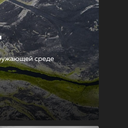
т
кружающей среде