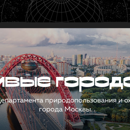
чивые город
 Департамента природопользования и 
города Москвы