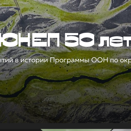
ЮНЕП 50 ле
ытий в истории Программы ООН по о