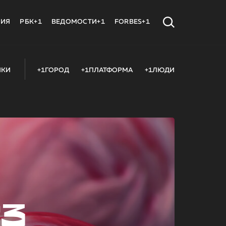
МИЯ
РБК+1
ВЕДОМОСТИ+1
FORBES+1
ИКИ
+1ГОРОД
+1ПЛАТФОРМА
+1ЛЮДИ
23