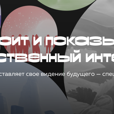
рит и показ
ственный инт
тавляет свое видение будущего — спец