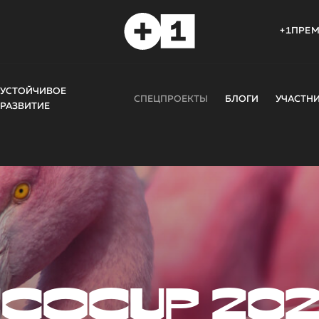
+1ПРЕ
УСТОЙЧИВОЕ
СПЕЦПРОЕКТЫ
БЛОГИ
УЧАСТН
РАЗВИТИЕ
COCUP 20