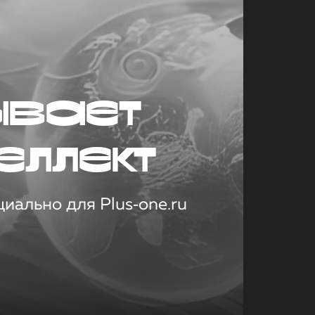
ывает
еллект
иально для Plus‑one.ru