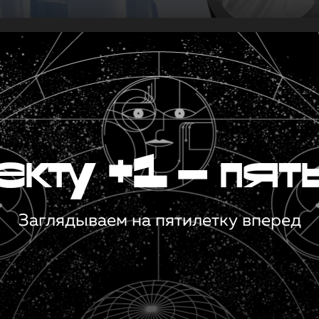
кту +1 — пят
Заглядываем на пятилетку вперед