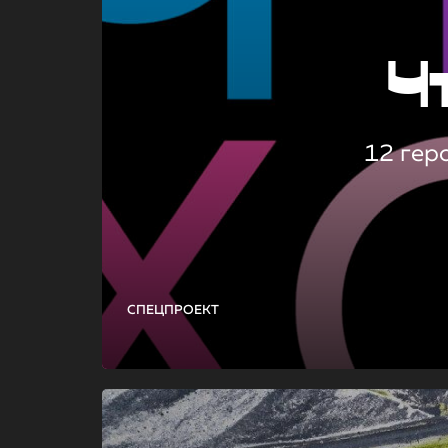
Ч
12 гер
СПЕЦПРОЕКТ