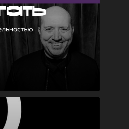
гать
ельностью