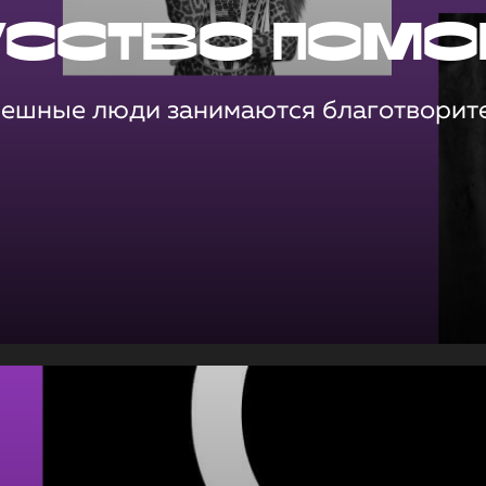
усство помо
пешные люди занимаются благотворит