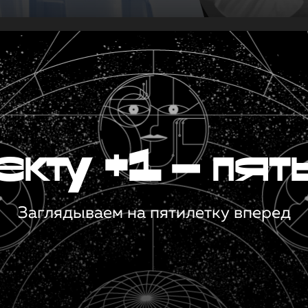
кту +1 — пят
Заглядываем на пятилетку вперед