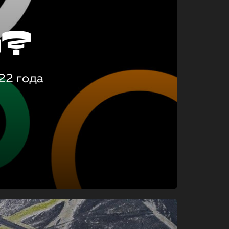
о?
22 года