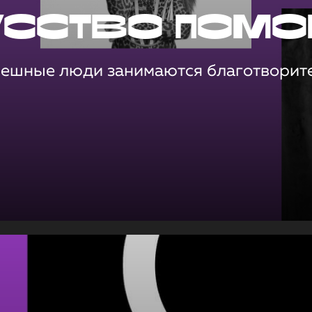
усство помо
пешные люди занимаются благотворит