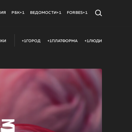
МИЯ
РБК+1
ВЕДОМОСТИ+1
FORBES+1
ИКИ
+1ГОРОД
+1ПЛАТФОРМА
+1ЛЮДИ
23