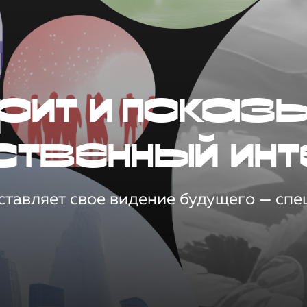
рит и показ
ственный инт
тавляет свое видение будущего — спец