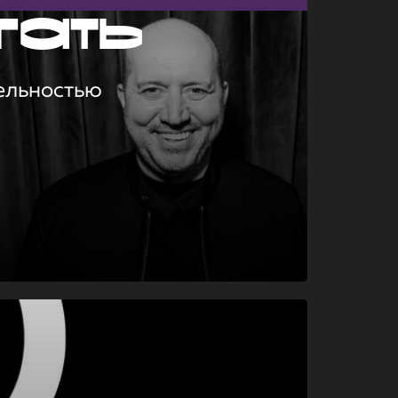
гать
ельностью