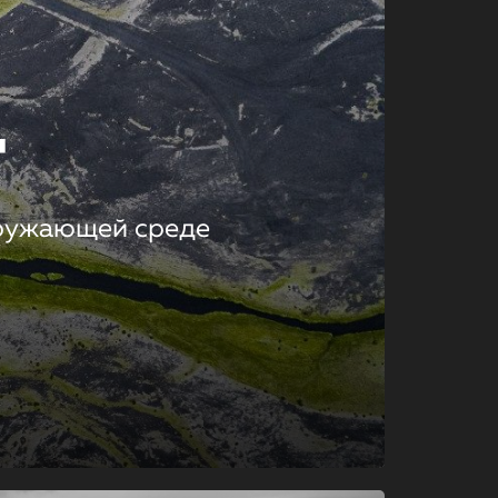
т
кружающей среде