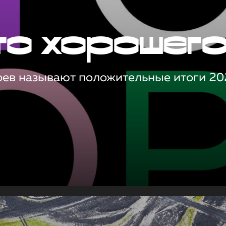
то хорошег
оев называют положительные итоги 20