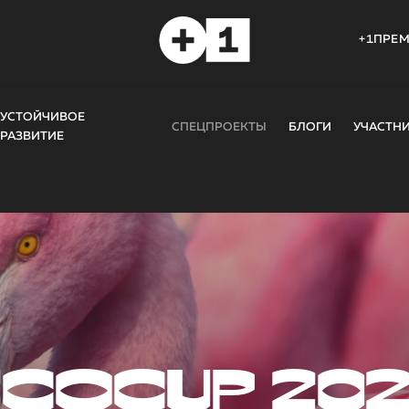
+1ПРЕ
УСТОЙЧИВОЕ
СПЕЦПРОЕКТЫ
БЛОГИ
УЧАСТН
РАЗВИТИЕ
COCUP 20