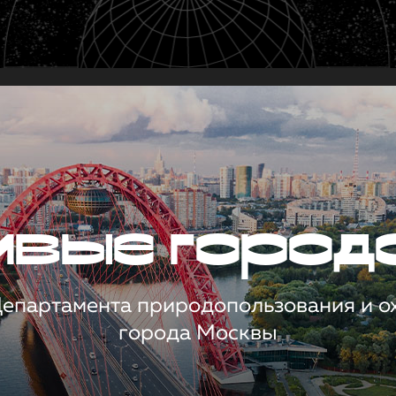
чивые город
 Департамента природопользования и 
города Москвы