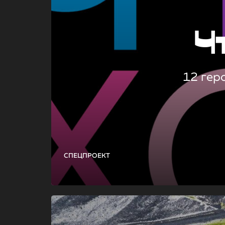
Ч
12 гер
СПЕЦПРОЕКТ