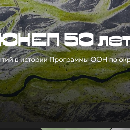
ЮНЕП 50 ле
ытий в истории Программы ООН по о