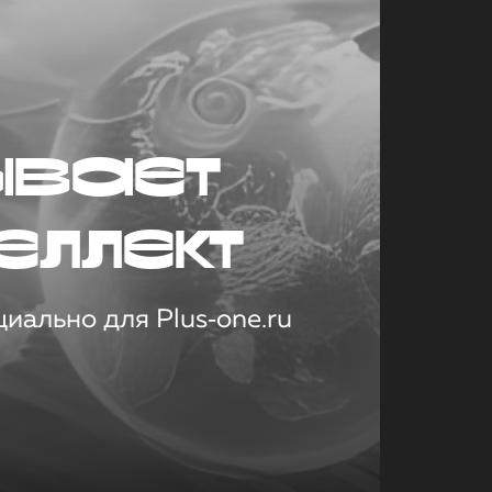
ывает
еллект
иально для Plus‑one.ru