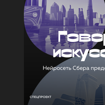
Гово
искус
Нейросеть Сбера предс
СПЕЦПРОЕКТ