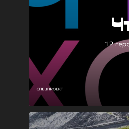
Ч
12 гер
СПЕЦПРОЕКТ