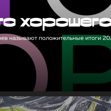
то хорошег
оев называют положительные итоги 20