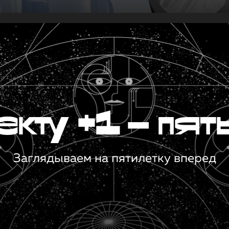
кту +1 — пят
Заглядываем на пятилетку вперед