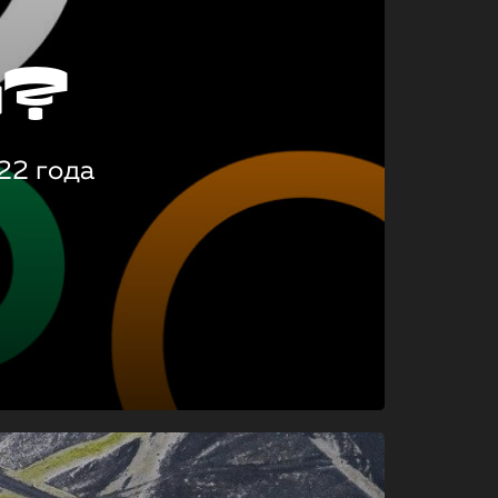
о?
22 года