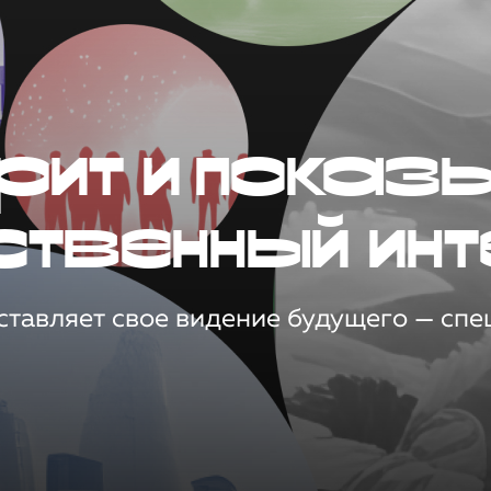
рит и показ
ственный инт
тавляет свое видение будущего — спец