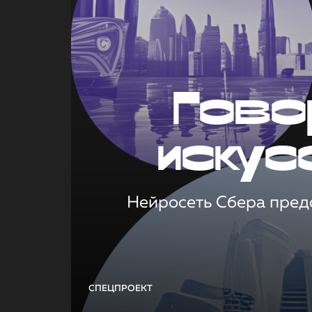
Гово
искус
Нейросеть Сбера предс
СПЕЦПРОЕКТ