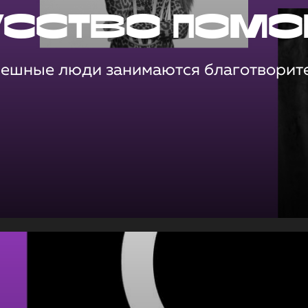
усство помо
пешные люди занимаются благотворит