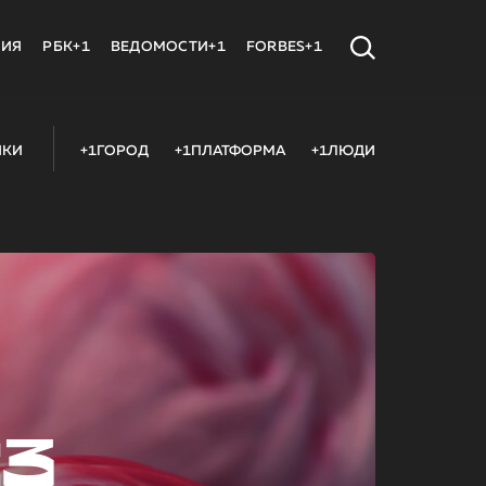
МИЯ
РБК+1
ВЕДОМОСТИ+1
FORBES+1
ИКИ
+1ГОРОД
+1ПЛАТФОРМА
+1ЛЮДИ
23