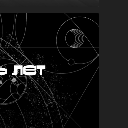
ь лет