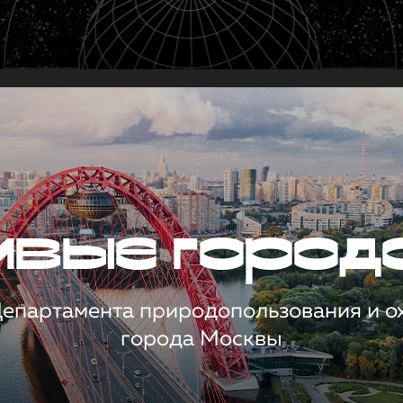
чивые город
 Департамента природопользования и 
города Москвы