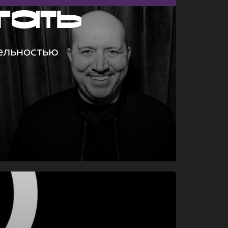
гать
ельностью