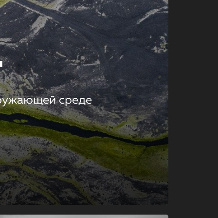
т
кружающей среде