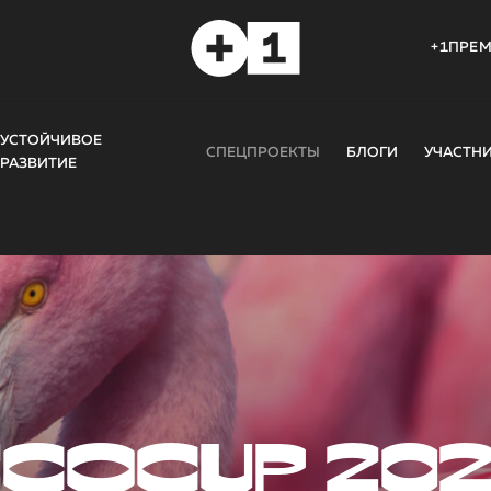
+1ПРЕ
УСТОЙЧИВОЕ
СПЕЦПРОЕКТЫ
БЛОГИ
УЧАСТН
РАЗВИТИЕ
COCUP 20