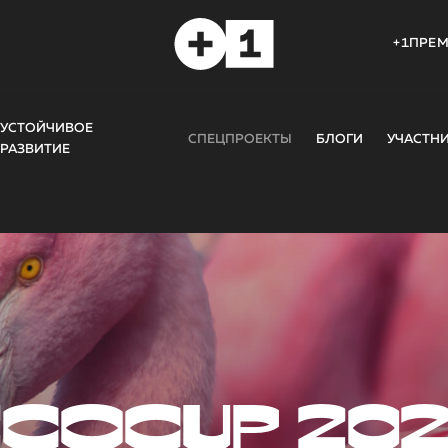
+1ПРЕ
УСТОЙЧИВОЕ
СПЕЦПРОЕКТЫ
БЛОГИ
УЧАСТН
РАЗВИТИЕ
COCUP 20