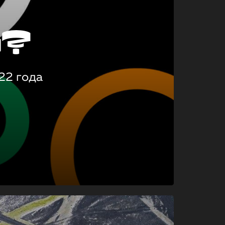
о?
22 года