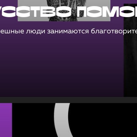
усство помо
пешные люди занимаются благотворит