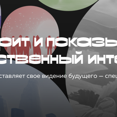
рит и показ
ственный инт
тавляет свое видение будущего — спец