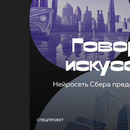
Гово
искус
Нейросеть Сбера предс
СПЕЦПРОЕКТ