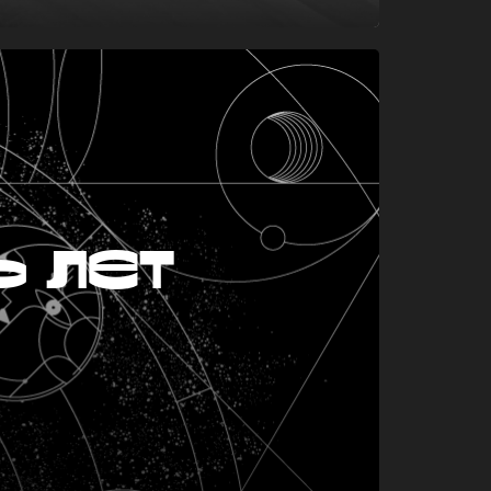
ь лет