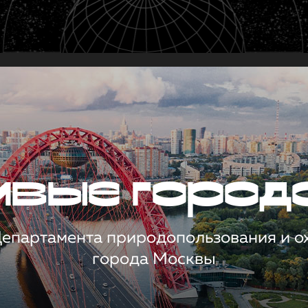
чивые город
 Департамента природопользования и 
города Москвы