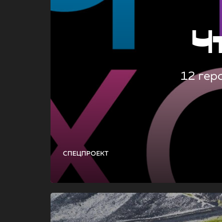
Ч
12 гер
СПЕЦПРОЕКТ