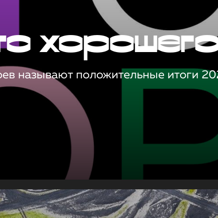
то хорошег
оев называют положительные итоги 20