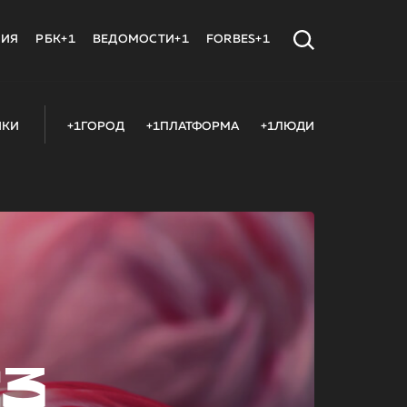
МИЯ
РБК+1
ВЕДОМОСТИ+1
FORBES+1
ИКИ
+1ГОРОД
+1ПЛАТФОРМА
+1ЛЮДИ
23