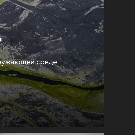
т
кружающей среде