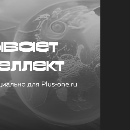
ывает
еллект
иально для Plus‑one.ru