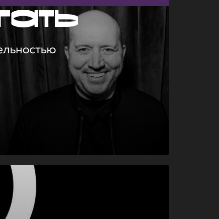
гать
ельностью