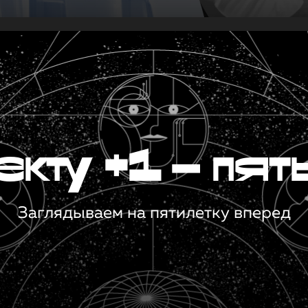
кту +1 — пят
Заглядываем на пятилетку вперед