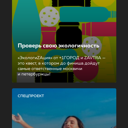
Проверь свою экологичность
«ЭкологиZAция» от +1ГОРОД и ZAVTRA —
это квест, в котором до финиша дойдут
самые ответственные москвичи
и петербуржцы!
СПЕЦПРОЕКТ