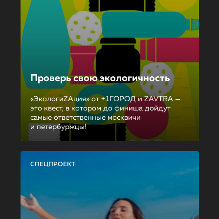
Проверь свою экологичность
«ЭкологиZAция» от +1ГОРОД и ZAVTRA —
это квест, в котором до финиша дойдут
самые ответственные москвичи
и петербуржцы!
СПЕЦПРОЕКТ