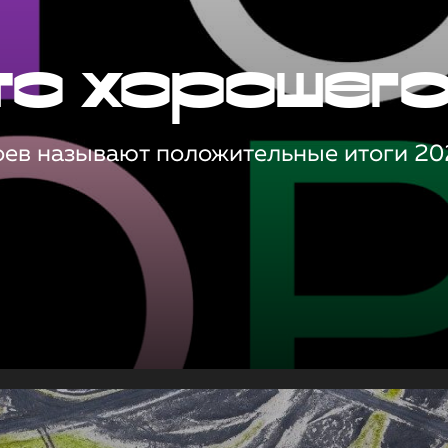
то хорошег
оев называют положительные итоги 20