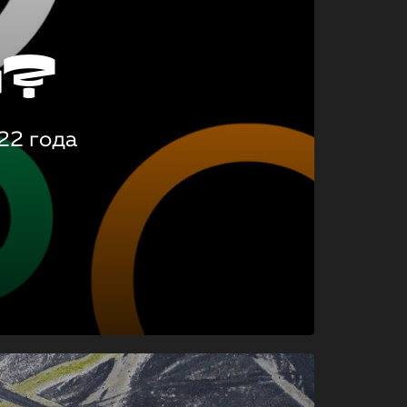
о?
22 года