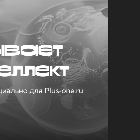
ывает
еллект
иально для Plus‑one.ru