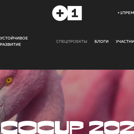
+1ПРЕ
УСТОЙЧИВОЕ
СПЕЦПРОЕКТЫ
БЛОГИ
УЧАСТН
РАЗВИТИЕ
COCUP 20