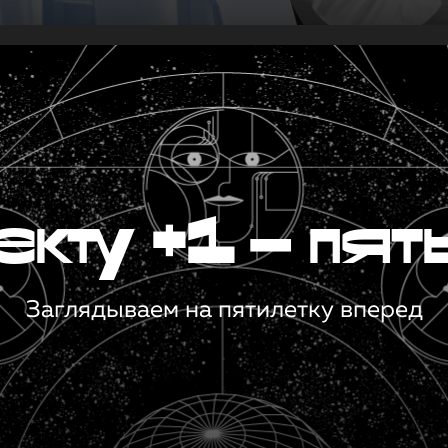
кту +1 — пят
Заглядываем на пятилетку вперед