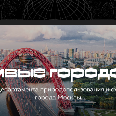
чивые город
 Департамента природопользования и 
города Москвы