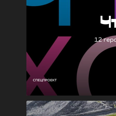
Ч
12 гер
СПЕЦПРОЕКТ