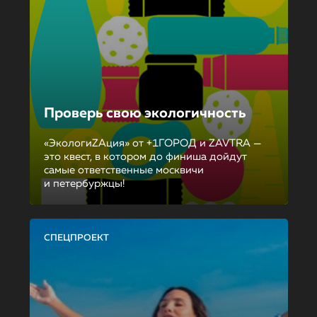
Проверь свою экологичность
«ЭкологиZAция» от +1ГОРОД и ZAVTRA —
это квест, в котором до финиша дойдут
самые ответственные москвичи
и петербуржцы!
СПЕЦПРОЕКТ