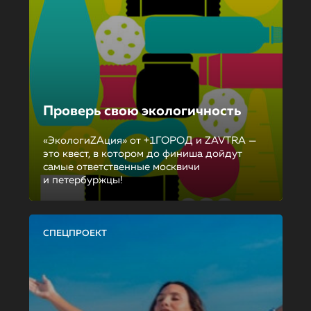
Проверь свою экологичность
«ЭкологиZAция» от +1ГОРОД и ZAVTRA —
это квест, в котором до финиша дойдут
самые ответственные москвичи
и петербуржцы!
СПЕЦПРОЕКТ