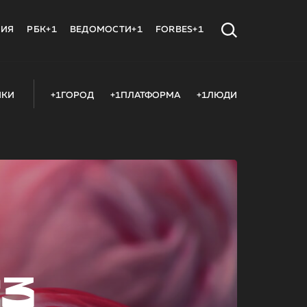
МИЯ
РБК+1
ВЕДОМОСТИ+1
FORBES+1
ИКИ
+1ГОРОД
+1ПЛАТФОРМА
+1ЛЮДИ
23