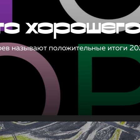
то хорошег
оев называют положительные итоги 20