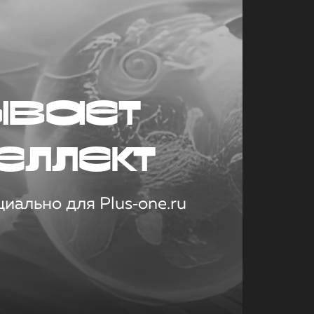
ывает
еллект
иально для Plus‑one.ru