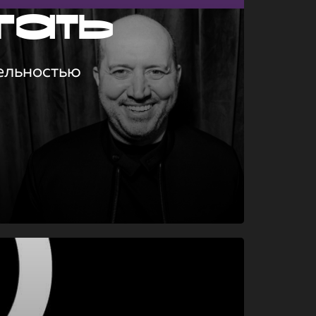
гать
ельностью