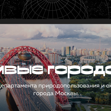
чивые город
 Департамента природопользования и 
города Москвы