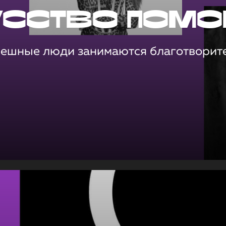
усство помо
пешные люди занимаются благотворит