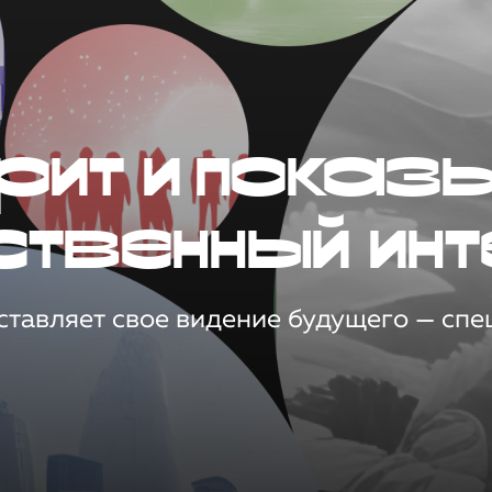
рит и показ
ственный инт
тавляет свое видение будущего — спец