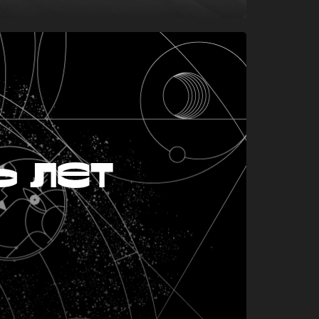
ь лет