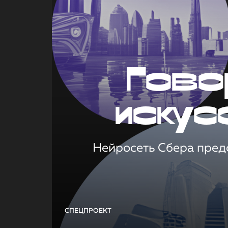
Гово
искус
Нейросеть Сбера предс
СПЕЦПРОЕКТ