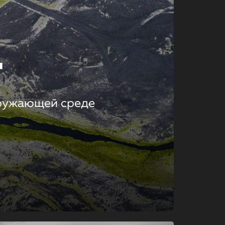
т
кружающей среде