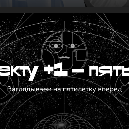
кту +1 — пят
Заглядываем на пятилетку вперед