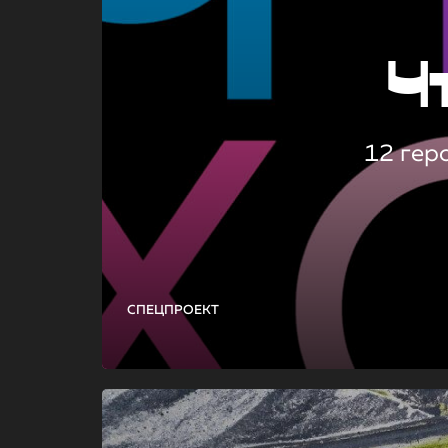
Ч
12 гер
СПЕЦПРОЕКТ