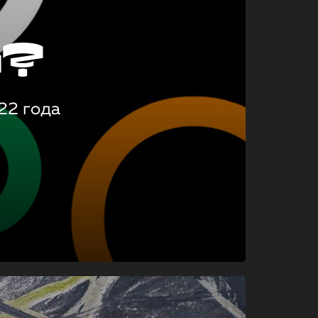
о?
22 года