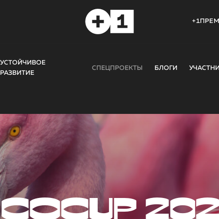
+1ПРЕ
УСТОЙЧИВОЕ
СПЕЦПРОЕКТЫ
БЛОГИ
УЧАСТН
РАЗВИТИЕ
COCUP 20