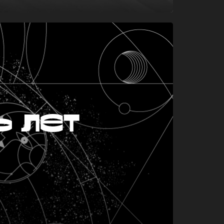
ь лет