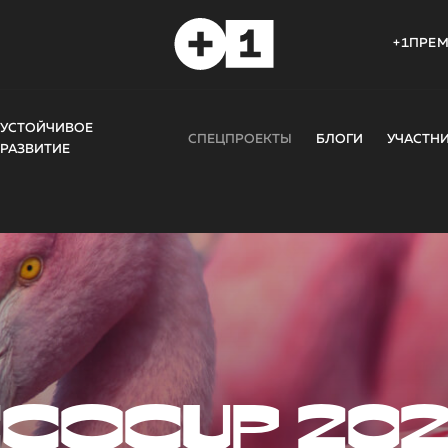
+1ПРЕ
УСТОЙЧИВОЕ
СПЕЦПРОЕКТЫ
БЛОГИ
УЧАСТН
РАЗВИТИЕ
COCUP 20