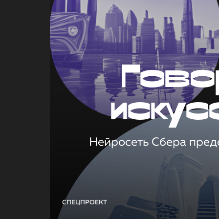
Гово
искус
Нейросеть Сбера предс
СПЕЦПРОЕКТ