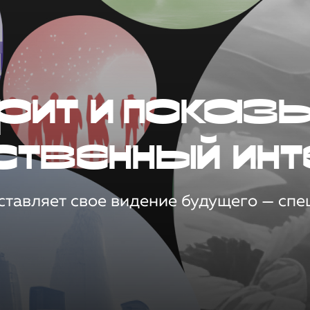
рит и показ
ственный инт
тавляет свое видение будущего — спец