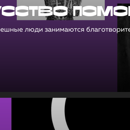
усство помо
пешные люди занимаются благотворит