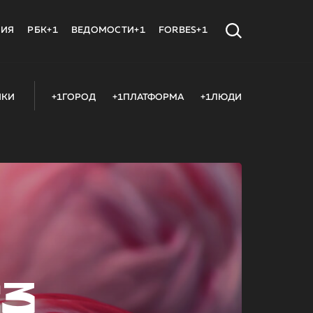
МИЯ
РБК+1
ВЕДОМОСТИ+1
FORBES+1
ИКИ
+1ГОРОД
+1ПЛАТФОРМА
+1ЛЮДИ
23