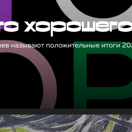
то хорошег
оев называют положительные итоги 20