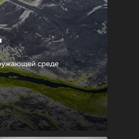
т
кружающей среде