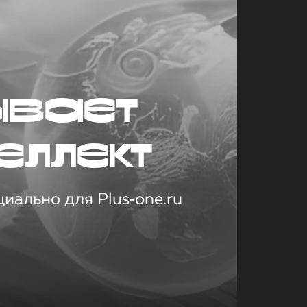
ывает
еллект
иально для Plus‑one.ru