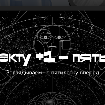
кту +1 — пят
Заглядываем на пятилетку вперед