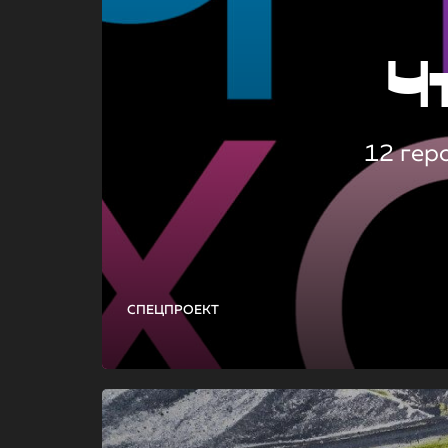
Ч
12 гер
СПЕЦПРОЕКТ