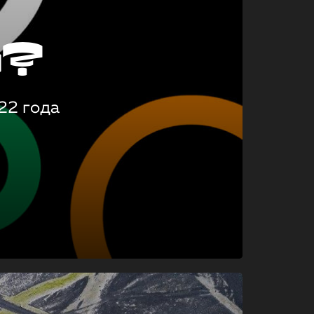
о?
22 года