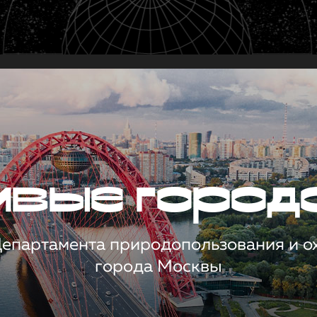
чивые город
 Департамента природопользования и 
города Москвы