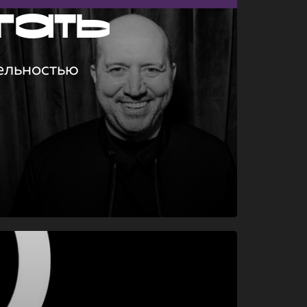
гать
ельностью