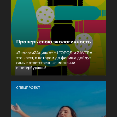
Проверь свою экологичность
«ЭкологиZAция» от +1ГОРОД и ZAVTRA —
это квест, в котором до финиша дойдут
самые ответственные москвичи
и петербуржцы!
СПЕЦПРОЕКТ