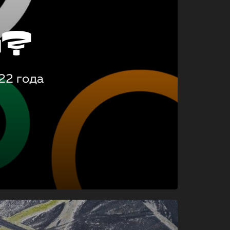
о?
22 года