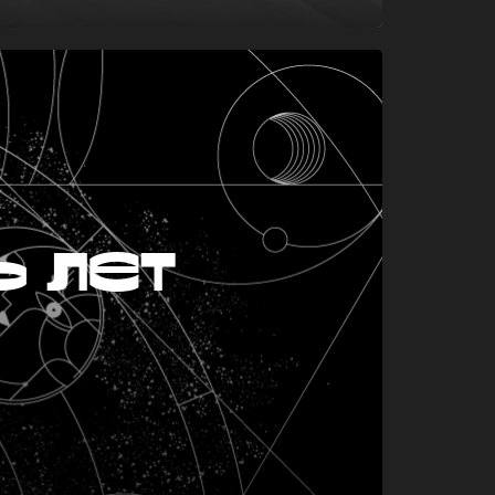
ь лет