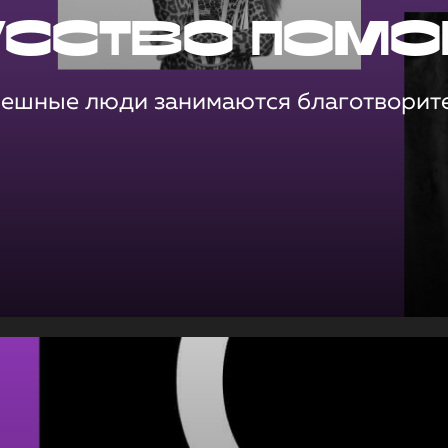
усство помо
пешные люди занимаются благотворит