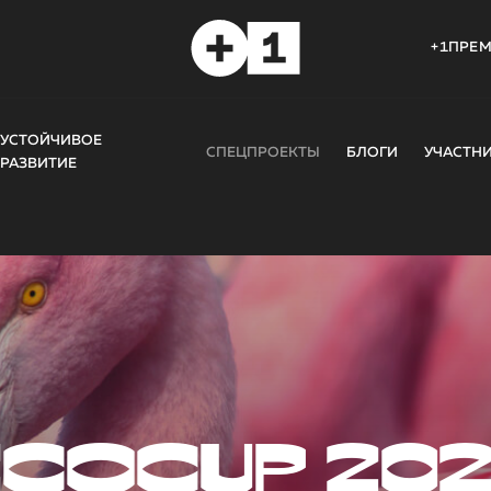
+1ПРЕ
УСТОЙЧИВОЕ
СПЕЦПРОЕКТЫ
БЛОГИ
УЧАСТН
РАЗВИТИЕ
COCUP 20