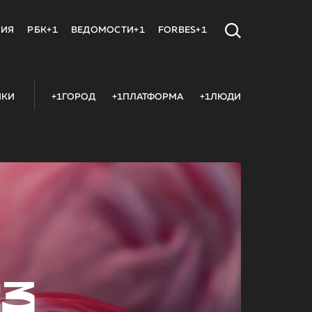
МИЯ
РБК+1
ВЕДОМОСТИ+1
FORBES+1
ИКИ
+1ГОРОД
+1ПЛАТФОРМА
+1ЛЮДИ
23