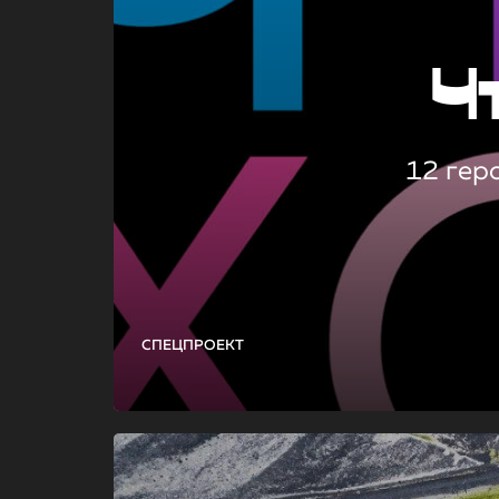
Ч
12 гер
СПЕЦПРОЕКТ