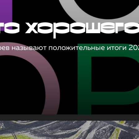
то хорошег
оев называют положительные итоги 20