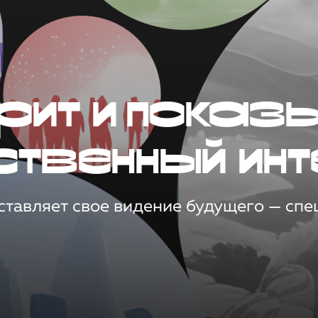
рит и показ
ственный инт
тавляет свое видение будущего — спец