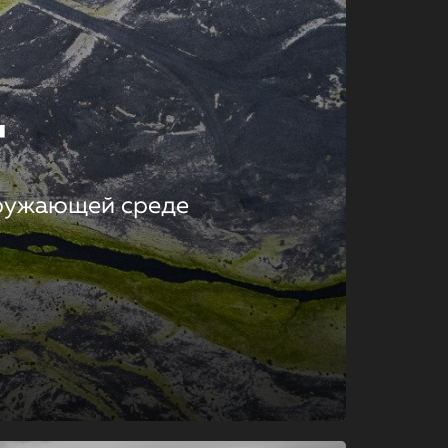
т
кружающей среде