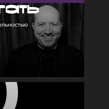
гать
ельностью