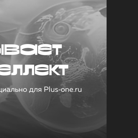
ывает
еллект
иально для Plus‑one.ru