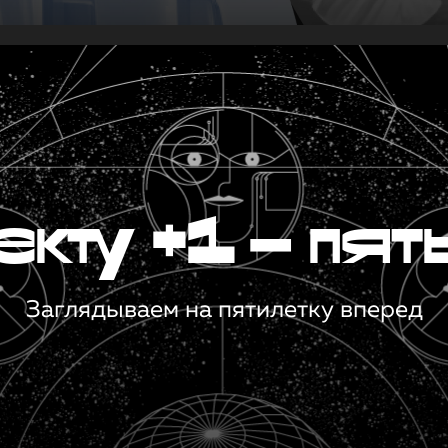
кту +1 — пят
Заглядываем на пятилетку вперед