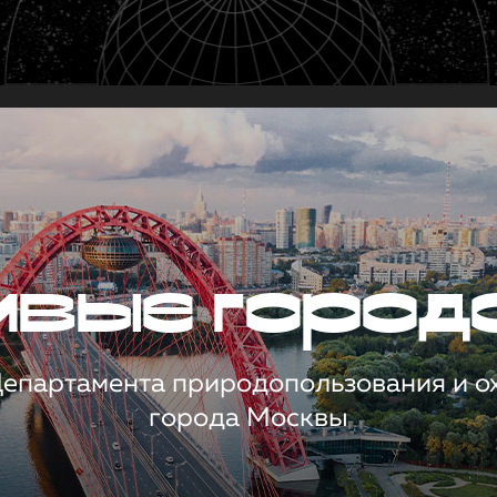
чивые город
 Департамента природопользования и 
города Москвы