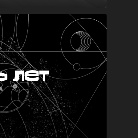
ь лет