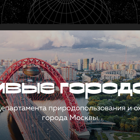
чивые город
 Департамента природопользования и 
города Москвы