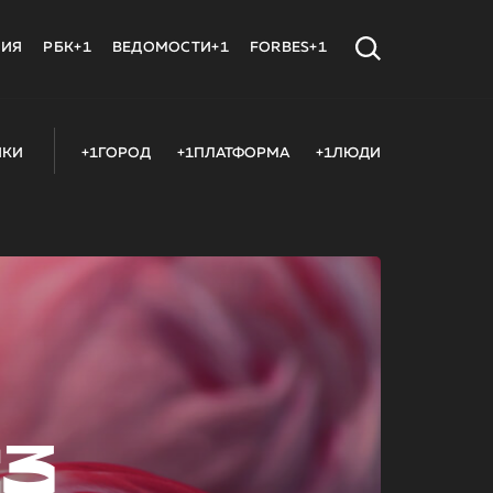
МИЯ
РБК+1
ВЕДОМОСТИ+1
FORBES+1
ИКИ
+1ГОРОД
+1ПЛАТФОРМА
+1ЛЮДИ
23