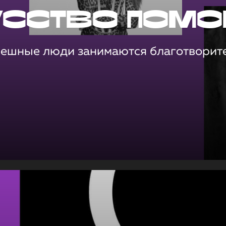
усство помо
пешные люди занимаются благотворит