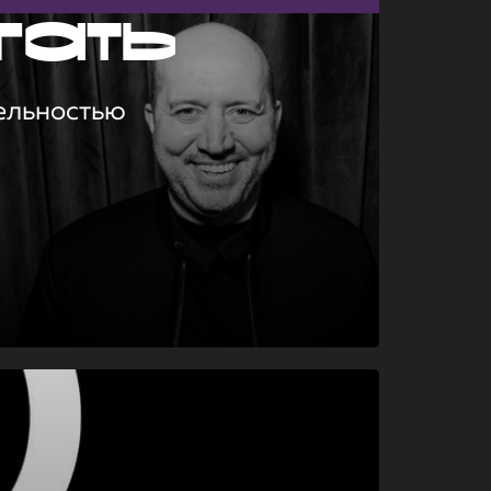
гать
ельностью