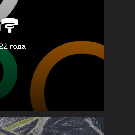
о?
22 года