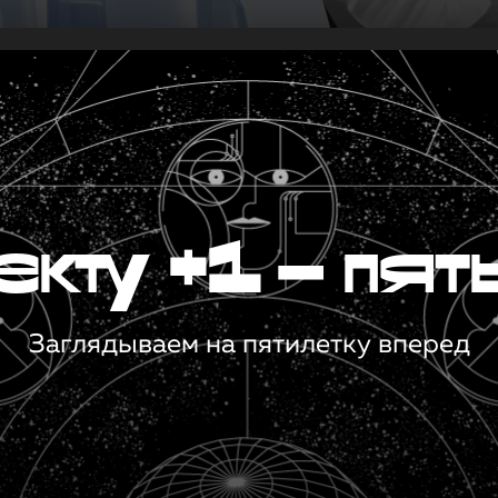
кту +1 — пят
Заглядываем на пятилетку вперед