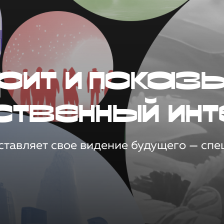
рит и показ
ственный инт
тавляет свое видение будущего — спец