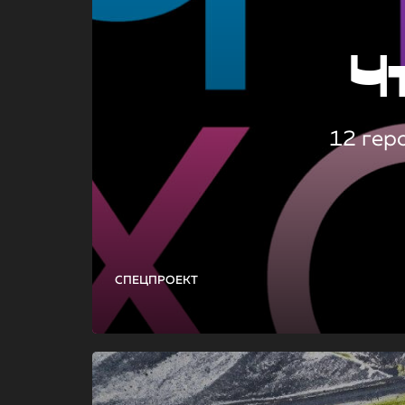
Ч
12 гер
СПЕЦПРОЕКТ