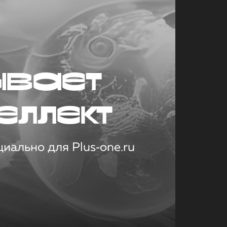
ывает
еллект
иально для Plus‑one.ru