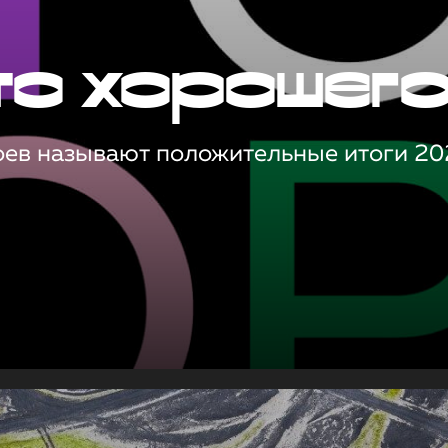
то хорошег
оев называют положительные итоги 20