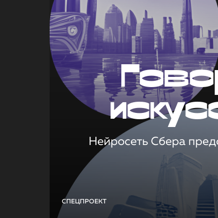
Гово
искус
Нейросеть Сбера предс
СПЕЦПРОЕКТ