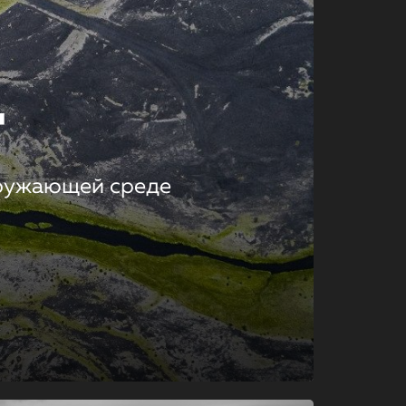
т
кружающей среде