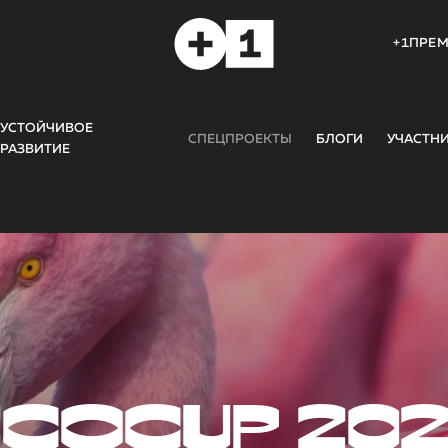
+1ПРЕ
УСТОЙЧИВОЕ
СПЕЦПРОЕКТЫ
БЛОГИ
УЧАСТН
РАЗВИТИЕ
COCUP 20