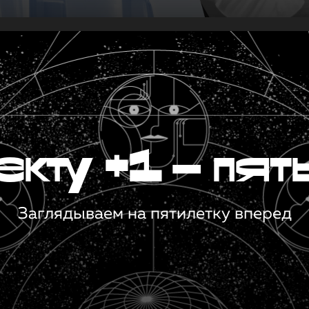
кту +1 — пят
Заглядываем на пятилетку вперед