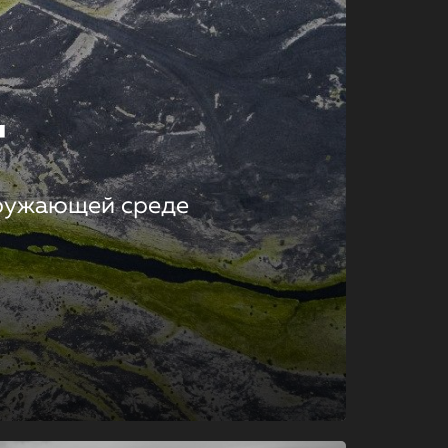
т
кружающей среде