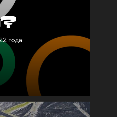
о?
22 года