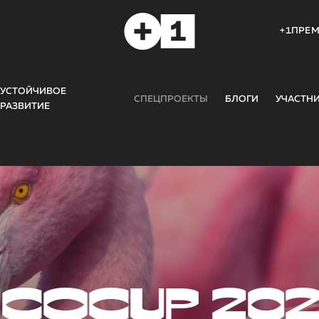
+1ПРЕ
УСТОЙЧИВОЕ
СПЕЦПРОЕКТЫ
БЛОГИ
УЧАСТН
РАЗВИТИЕ
COCUP 20