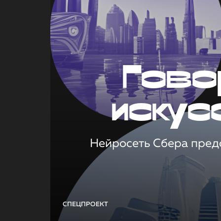
Гово
искус
Нейросеть Сбера предс
СПЕЦПРОЕКТ