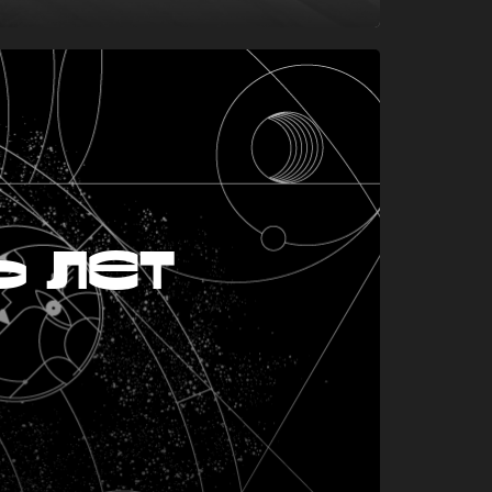
ь лет