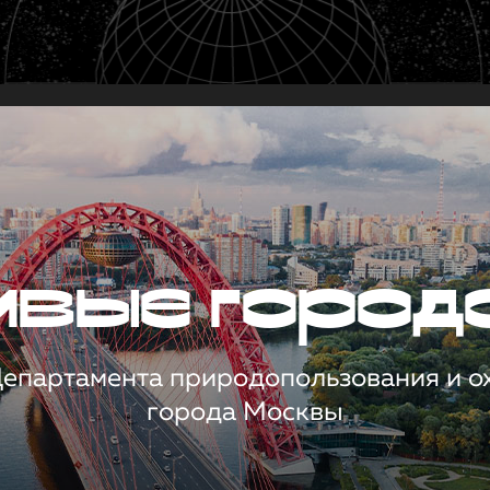
чивые город
 Департамента природопользования и 
города Москвы