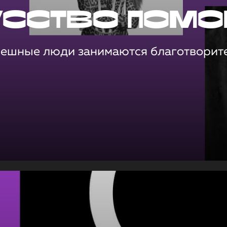
усство помо
пешные люди занимаются благотворит