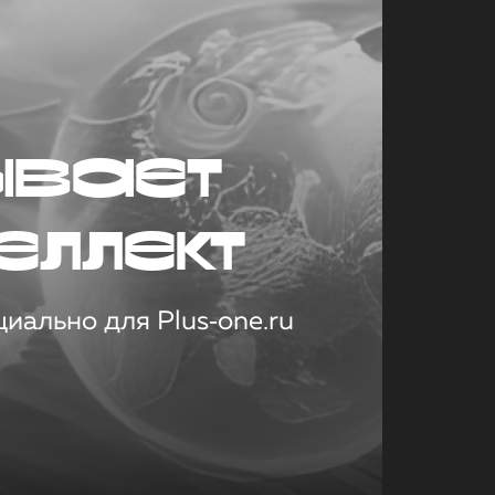
ывает
еллект
иально для Plus‑one.ru