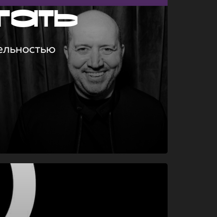
гать
ельностью