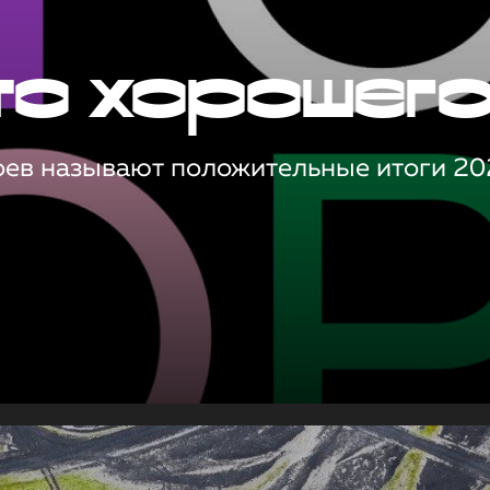
то хорошег
оев называют положительные итоги 20