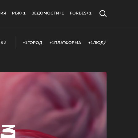
МИЯ
РБК+1
ВЕДОМОСТИ+1
FORBES+1
ИКИ
+1ГОРОД
+1ПЛАТФОРМА
+1ЛЮДИ
23