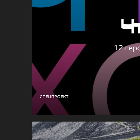
Ч
12 гер
СПЕЦПРОЕКТ