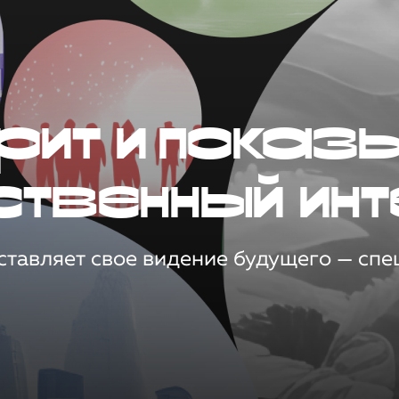
рит и показ
ственный инт
тавляет свое видение будущего — спец