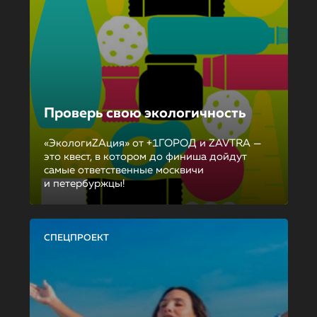
Проверь свою экологичность
«ЭкологиZAция» от +1ГОРОД и ZAVTRA —
это квест, в котором до финиша дойдут
самые ответственные москвичи
и петербуржцы!
СПЕЦПРОЕКТ