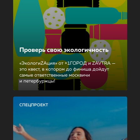
Проверь свою экологичность
«ЭкологиZAция» от +1ГОРОД и ZAVTRA —
это квест, в котором до финиша дойдут
самые ответственные москвичи
и петербуржцы!
СПЕЦПРОЕКТ