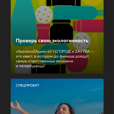
Проверь свою экологичность
«ЭкологиZAция» от +1ГОРОД и ZAVTRA —
это квест, в котором до финиша дойдут
самые ответственные москвичи
и петербуржцы!
СПЕЦПРОЕКТ