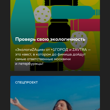
Проверь свою экологичность
«ЭкологиZAция» от +1ГОРОД и ZAVTRA —
это квест, в котором до финиша дойдут
самые ответственные москвичи
и петербуржцы!
СПЕЦПРОЕКТ