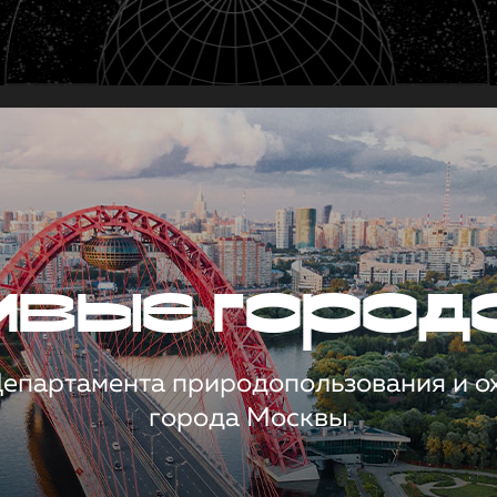
чивые город
 Департамента природопользования и 
города Москвы