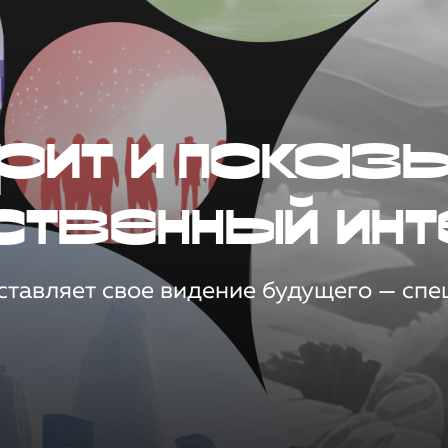
рит и показ
ственный инт
тавляет свое видение будущего — спец