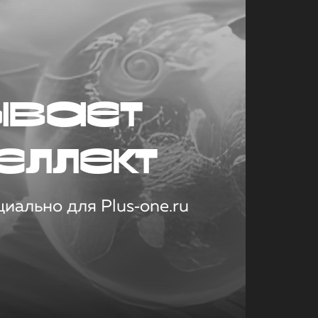
ывает
еллект
иально для Plus‑one.ru