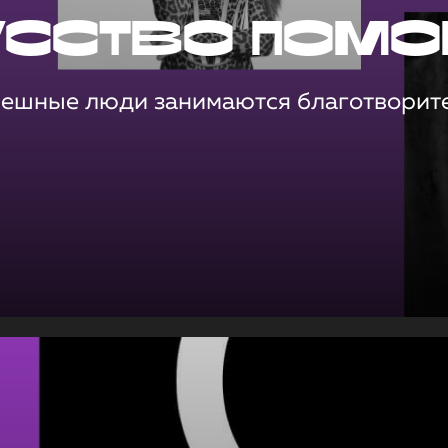
усство помо
пешные люди занимаются благотворит