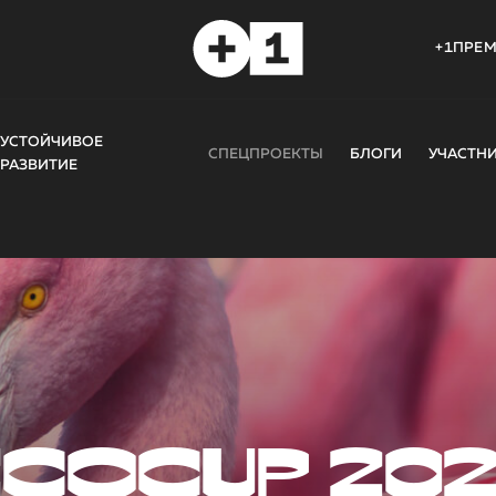
+1ПРЕ
УСТОЙЧИВОЕ
СПЕЦПРОЕКТЫ
БЛОГИ
УЧАСТН
РАЗВИТИЕ
COCUP 20