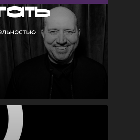
гать
ельностью