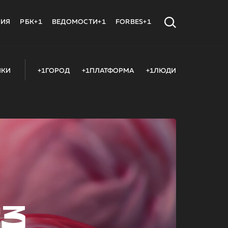
МИЯ
РБК+1
ВЕДОМОСТИ+1
FORBES+1
ИКИ
+1ГОРОД
+1ПЛАТФОРМА
+1ЛЮДИ
23