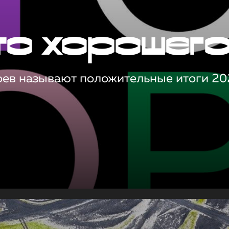
то хорошег
оев называют положительные итоги 20