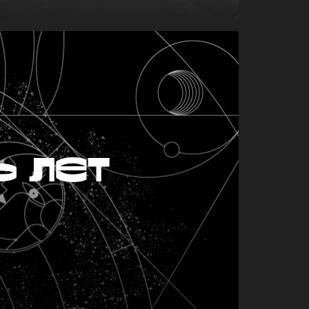
ь лет