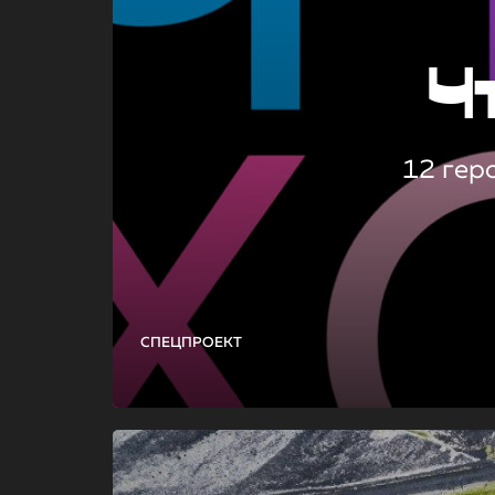
Ч
12 гер
СПЕЦПРОЕКТ