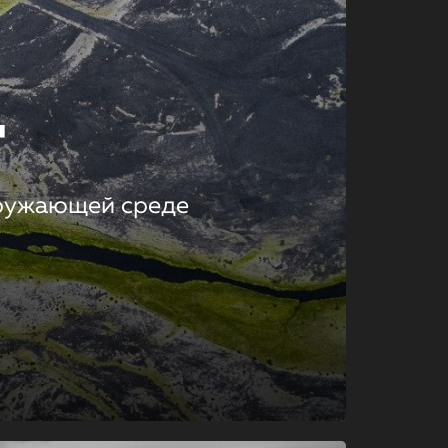
т
кружающей среде