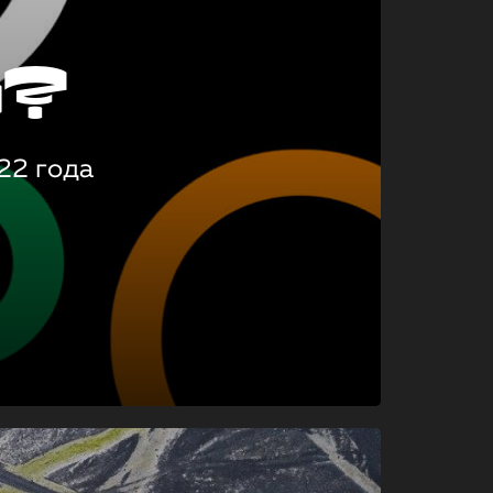
о?
22 года