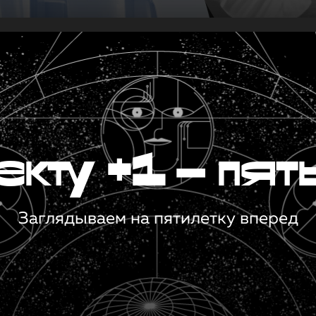
кту +1 — пят
Заглядываем на пятилетку вперед