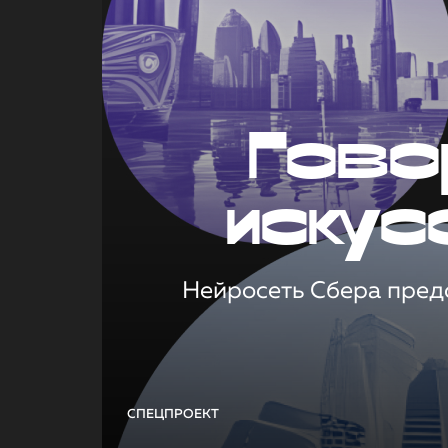
Гово
искус
Нейросеть Сбера предс
СПЕЦПРОЕКТ