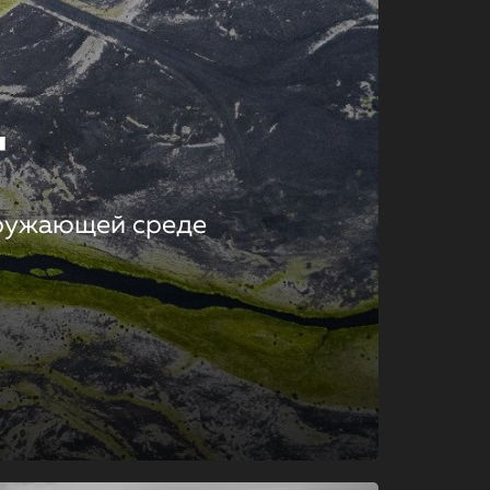
т
кружающей среде