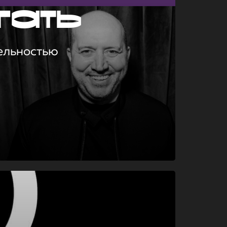
гать
ельностью