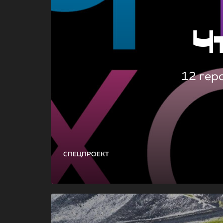
Ч
12 гер
СПЕЦПРОЕКТ