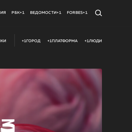
МИЯ
РБК+1
ВЕДОМОСТИ+1
FORBES+1
ИКИ
+1ГОРОД
+1ПЛАТФОРМА
+1ЛЮДИ
23