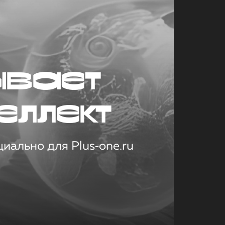
ывает
еллект
иально для Plus‑one.ru