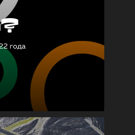
о?
22 года