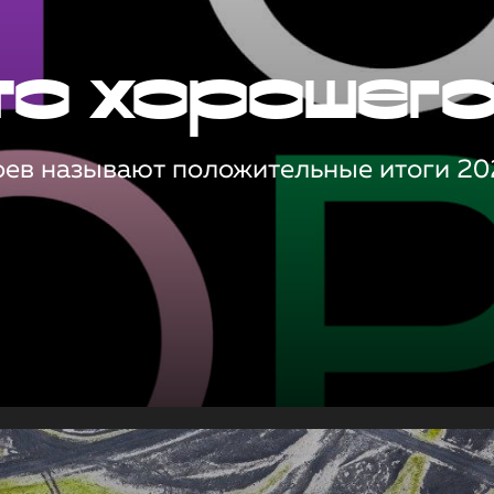
то хорошег
оев называют положительные итоги 20