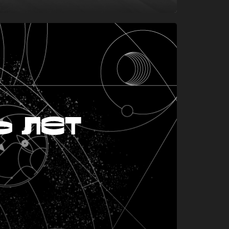
ь лет