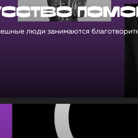
усство помо
пешные люди занимаются благотворит