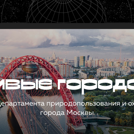
чивые город
 Департамента природопользования и 
города Москвы