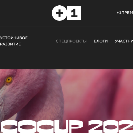
+1ПРЕ
УСТОЙЧИВОЕ
СПЕЦПРОЕКТЫ
БЛОГИ
УЧАСТН
РАЗВИТИЕ
COCUP 20