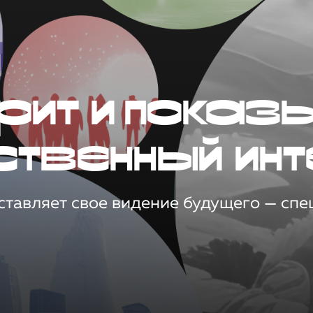
рит и показ
ственный инт
тавляет свое видение будущего — спец