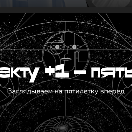
кту +1 — пят
Заглядываем на пятилетку вперед