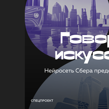
Гово
искус
Нейросеть Сбера предс
СПЕЦПРОЕКТ