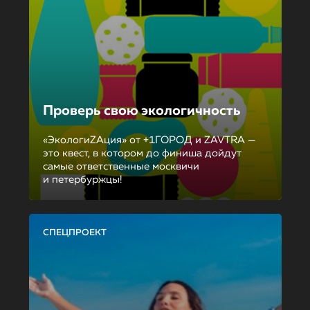
Проверь свою экологичность
«ЭкологиZAция» от +1ГОРОД и ZAVTRA —
это квест, в котором до финиша дойдут
самые ответственные москвичи
и петербуржцы!
СПЕЦПРОЕКТ