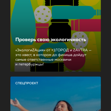
Проверь свою экологичность
«ЭкологиZAция» от +1ГОРОД и ZAVTRA —
это квест, в котором до финиша дойдут
самые ответственные москвичи
и петербуржцы!
СПЕЦПРОЕКТ