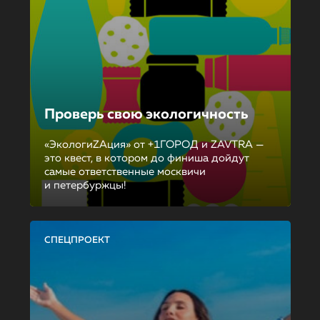
Проверь свою экологичность
«ЭкологиZAция» от +1ГОРОД и ZAVTRA —
это квест, в котором до финиша дойдут
самые ответственные москвичи
и петербуржцы!
СПЕЦПРОЕКТ