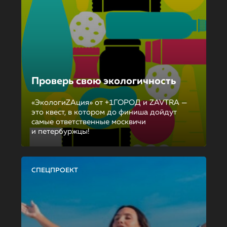
Проверь свою экологичность
«ЭкологиZAция» от +1ГОРОД и ZAVTRA —
это квест, в котором до финиша дойдут
самые ответственные москвичи
и петербуржцы!
СПЕЦПРОЕКТ