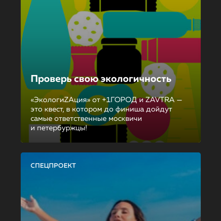
Проверь свою экологичность
«ЭкологиZAция» от +1ГОРОД и ZAVTRA —
это квест, в котором до финиша дойдут
самые ответственные москвичи
и петербуржцы!
СПЕЦПРОЕКТ