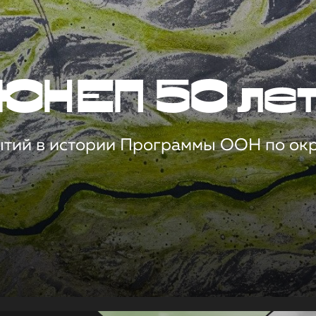
ЮНЕП 50 ле
ытий в истории Программы ООН по о