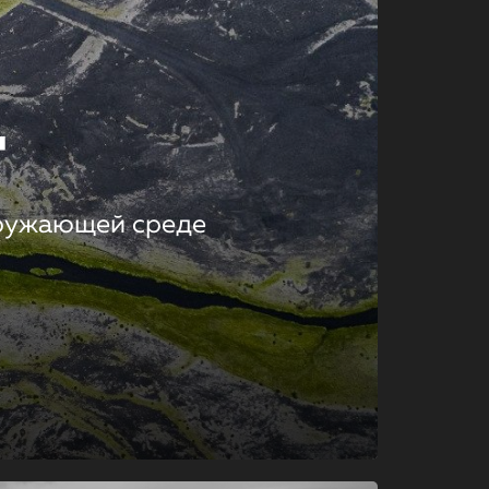
т
кружающей среде