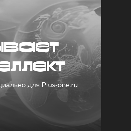
ывает
еллект
иально для Plus‑one.ru