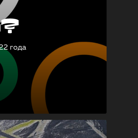
о?
22 года