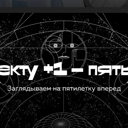
кту +1 — пят
Заглядываем на пятилетку вперед