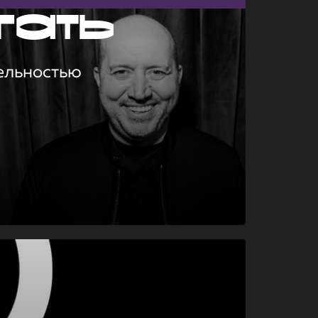
гать
ельностью