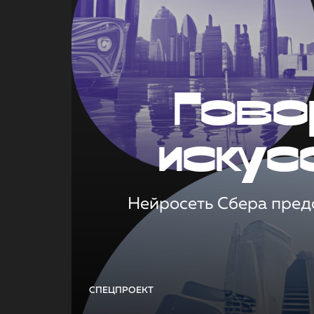
Гово
искус
Нейросеть Сбера предс
СПЕЦПРОЕКТ