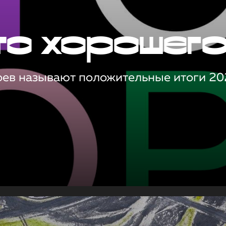
то хорошег
оев называют положительные итоги 20