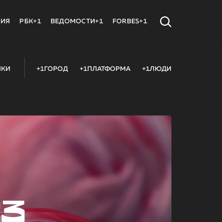
МИЯ
РБК+1
ВЕДОМОСТИ+1
FORBES+1
ИКИ
+1ГОРОД
+1ПЛАТФОРМА
+1ЛЮДИ
23