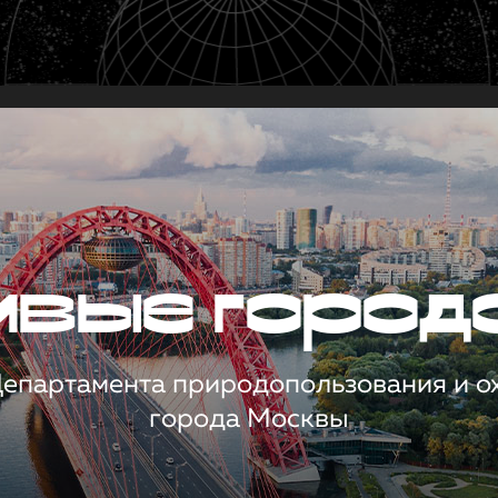
чивые город
 Департамента природопользования и 
города Москвы