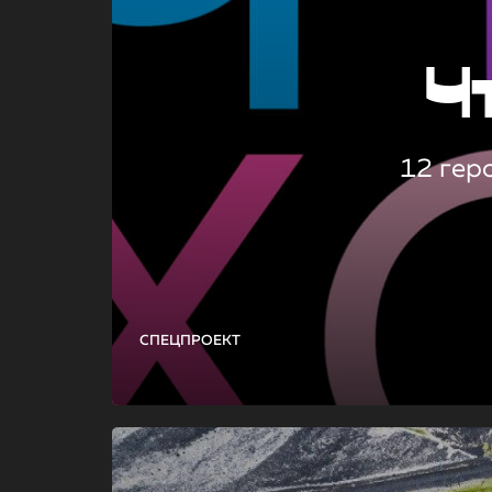
Ч
12 гер
СПЕЦПРОЕКТ