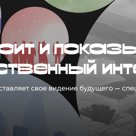
рит и показ
ственный инт
тавляет свое видение будущего — спец