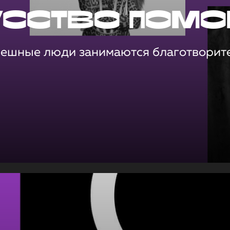
усство помо
пешные люди занимаются благотворит