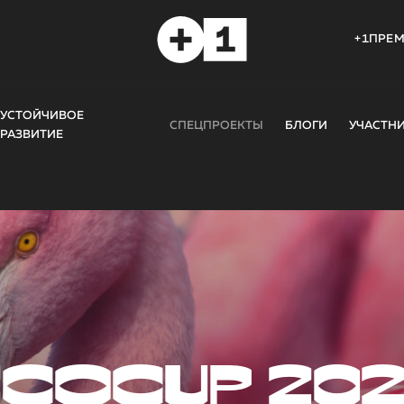
+1ПРЕ
УСТОЙЧИВОЕ
СПЕЦПРОЕКТЫ
БЛОГИ
УЧАСТН
РАЗВИТИЕ
COCUP 20