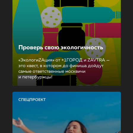
Проверь свою экологичность
«ЭкологиZAция» от +1ГОРОД и ZAVTRA —
это квест, в котором до финиша дойдут
самые ответственные москвичи
и петербуржцы!
СПЕЦПРОЕКТ