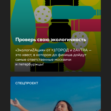
Проверь свою экологичность
«ЭкологиZAция» от +1ГОРОД и ZAVTRA —
это квест, в котором до финиша дойдут
самые ответственные москвичи
и петербуржцы!
СПЕЦПРОЕКТ