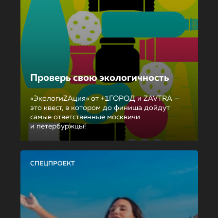
Проверь свою экологичность
«ЭкологиZAция» от +1ГОРОД и ZAVTRA —
это квест, в котором до финиша дойдут
самые ответственные москвичи
и петербуржцы!
СПЕЦПРОЕКТ