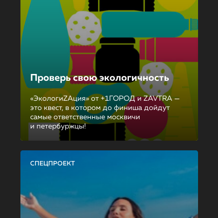
Проверь свою экологичность
«ЭкологиZAция» от +1ГОРОД и ZAVTRA —
это квест, в котором до финиша дойдут
самые ответственные москвичи
и петербуржцы!
СПЕЦПРОЕКТ