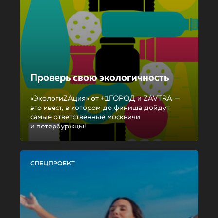
Проверь свою экологичность
«ЭкологиZAция» от +1ГОРОД и ZAVTRA —
это квест, в котором до финиша дойдут
самые ответственные москвичи
и петербуржцы!
СПЕЦПРОЕКТ