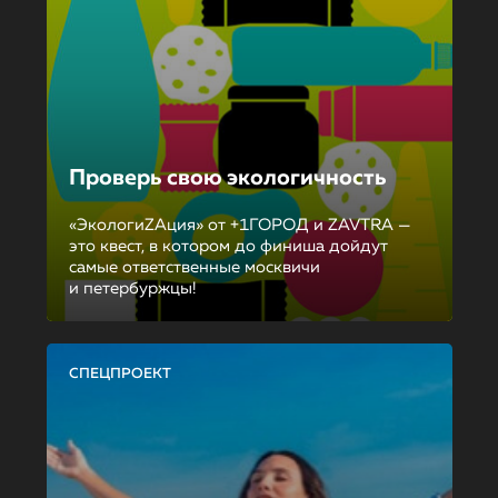
Проверь свою экологичность
«ЭкологиZAция» от +1ГОРОД и ZAVTRA —
это квест, в котором до финиша дойдут
самые ответственные москвичи
и петербуржцы!
СПЕЦПРОЕКТ