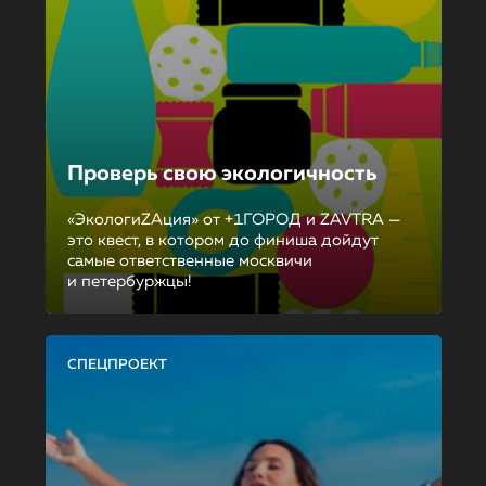
Проверь свою экологичность
«ЭкологиZAция» от +1ГОРОД и ZAVTRA —
это квест, в котором до финиша дойдут
самые ответственные москвичи
и петербуржцы!
СПЕЦПРОЕКТ